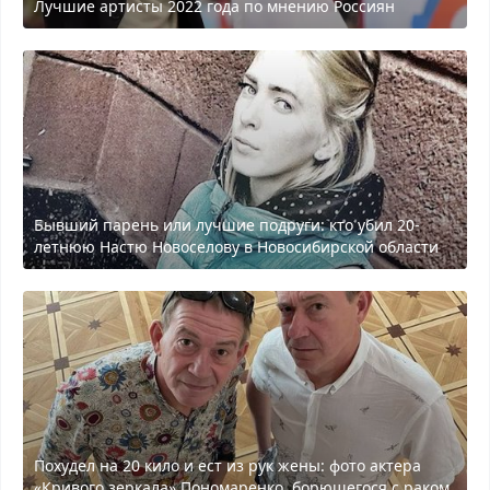
Лучшие артисты 2022 года по мнению Россиян
Бывший парень или лучшие подруги: кто убил 20-
летнюю Настю Новоселову в Новосибирской области
Похудел на 20 кило и ест из рук жены: фото актера
«Кривого зеркала» Пономаренко, борющегося с раком