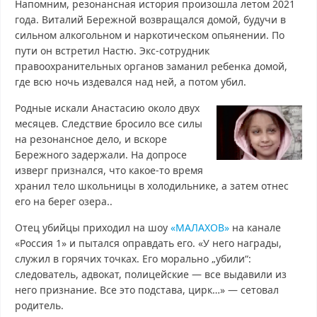
Напомним, резонансная история произошла летом 2021
года. Виталий Бережной возвращался домой, будучи в
сильном алкогольном и наркотическом опьянении. По
пути он встретил Настю. Экс-сотрудник
правоохранительных органов заманил ребенка домой,
где всю ночь издевался над ней, а потом убил.
Родные искали Анастасию около двух
месяцев. Следствие бросило все силы
на резонансное дело, и вскоре
Бережного задержали. На допросе
изверг признался, что какое-то время
хранил тело школьницы в холодильнике, а затем отнес
его на берег озера..
Отец убийцы приходил на шоу
«МАЛАХОВ»
на канале
«Россия 1» и пытался оправдать его. «У него награды,
служил в горячих точках. Его морально „убили“:
следователь, адвокат, полицейские — все выдавили из
него признание. Все это подстава, цирк…» — сетовал
родитель.