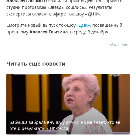
Алексей Глызин
согласился пройти ДНК-тест прямо в
студии программы «Звезды сошлись». Результаты
экспертизы огласят в эфире ток-шоу
«ДНК»
.
Смотрите новый выпуск ток-шоу
«ДНК»
, посвященный
прошлому
Алексея Глызина
, в среду, 3 декабря.
Источник..
Читать ещё новости
Бабушка забрала внучку у дочки, но не знает, кто ее
отец: результаты ДНК-теста