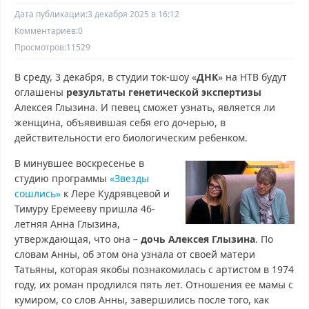
Дата публикации:
3 декабря 2025 в 16:12
Комментариев:
0
Просмотров:
11529
В среду, 3 декабря, в студии ток-шоу «
ДНК
» на НТВ будут
оглашены
результаты генетической экспертизы
Алексея Глызина. И певец сможет узнать, является ли
женщина, объявившая себя его дочерью, в
действительности его биологическим ребенком.
В минувшее воскресенье в
студию программы
«Звезды
сошлись»
к Лере Кудрявцевой и
Тимуру Еремееву пришла 46-
летняя Анна Глызина,
утверждающая, что она –
дочь Алексея Глызина
. По
словам Анны, об этом она узнала от своей матери
Татьяны, которая якобы познакомилась с артистом в 1974
году, их роман продлился пять лет. Отношения ее мамы с
кумиром, со слов Анны, завершились после того, как