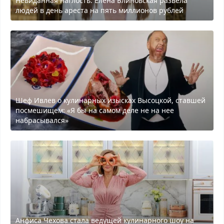
Невиданная наглость: Елена Блиновская развела
людей в день ареста на пять миллионов рублей
Шеф Ивлев о кулинарных изысках Высоцкой, ставшей
посмешищем: «Я бы на самом деле не на нее
набрасывался»
Анфиса Чехова стала ведущей кулинарного шоу на