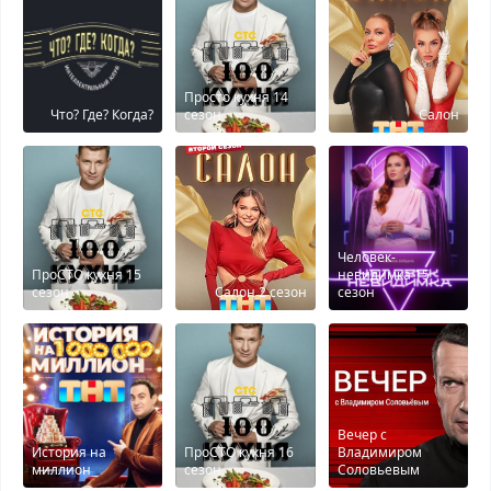
Просто кухня 14
Что? Где? Когда?
сезон
Салон
Человек-
ПроСТО кухня 15
невидимка 15
сезон
Салон 2 сезон
сезон
Вечер с
История на
ПроСТО кухня 16
Владимиром
миллион
сезон
Соловьевым