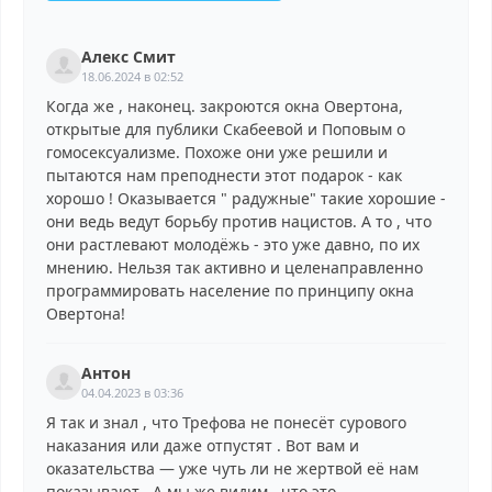
Алекс Смит
18.06.2024 в 02:52
Когда же , наконец. закроются окна Овертона,
открытые для публики Скабеевой и Поповым о
гомосексуализме. Похоже они уже решили и
пытаются нам преподнести этот подарок - как
хорошо ! Оказывается " радужные" такие хорошие -
они ведь ведут борьбу против нацистов. А то , что
они растлевают молодёжь - это уже давно, по их
мнению. Нельзя так активно и целенаправленно
программировать население по принципу окна
Овертона!
Антон
04.04.2023 в 03:36
Я так и знал , что Трефова не понесёт сурового
наказания или даже отпустят . Вот вам и
оказательства — уже чуть ли не жертвой её нам
показывают . А мы же видим , что это