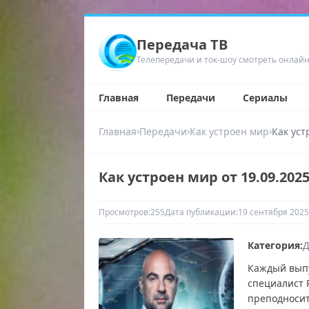
Передача ТВ
Телепередачи и ток-шоу смотреть онлай
Главная
Передачи
Сериалы
›
›
›
Главная
Передачи
Как устроен мир
Как уст
Как устроен мир от 19.09.202
Просмотров:
255
Дата публикации:
19 сентября 2025
Категория:
Д
Каждый выпу
специалист 
преподносит