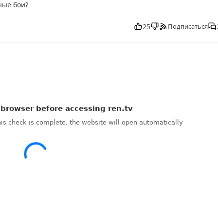
ные бои?
атно в хорошем, Как устроен мир от 19.09.2025 смотреть онлайн
ск, смотреть Как устроен мир от 19.09.2025 последний выпуск, 
25
Подписаться
Как устроен мир от 19.09.2025 выпуск онлайн, Как устроен мир о
25 прямо сейчас, Как устроен мир от 19.09.2025 телепередача,
нлайн бесплатно, программа Как устроен мир от 19.09.2025,
н, самое интересное в Как устроен мир от 19.09.2025, Как устро
 онлайн Как устроен мир от 19.09.2025, ток шоу Как устроен мир
ир от 19.09.2025