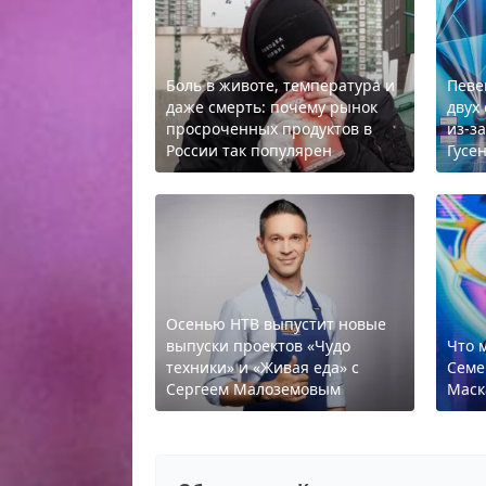
Боль в животе, температура и
Певе
даже смерть: почему рынок
двух
просроченных продуктов в
из-з
России так популярен
Гусе
Осенью НТВ выпустит новые
выпуски проектов «Чудо
Что 
техники» и «Живая еда» с
Семе
Сергеем Малоземовым
Маск