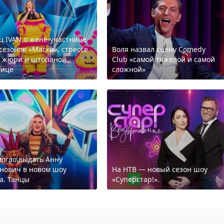
ц IVAN о жене-участнице
 сезонов «Маски», стрессе
Воля назвал сцену Comedy
а жюри и штопаной
Club «самой тяжелой и самой
нице
сложной»
могло выдать Анну
нович в новом шоу
На НТВ — новый сезон шоу
а. Танцы
«Суперстар!».