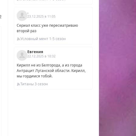
,
.
Как
2
23.12.2025 в 11:05
т
Сериал класс уже пересматриваю
второй раз
Условный мент 1-5 сезон
ен
 от
Евгения
22.12.2025 в 10:32
Кирилл не из Белгорода, а из города
Антрацит Луганской области. Кирилл,
мы гордимся тобой.
Титаны 3 сезон