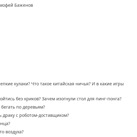
имофей Баженов
пкие кулаки? Что такое китайская ничья? И в какие игры
бойтись без криков? Зачем изогнули стол для пинг-понга?
 бегать по деревьям?
ь драку с роботом-доставщиком?
онца?
о воздуха?