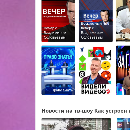
Воскресный
Вечер с
вечер с
Владимиром
Владимиром
Докто
Соловьевым
Соловьевым
Мясни
Право знать
Видели видео?
Новости на тв-шоу Как устроен м