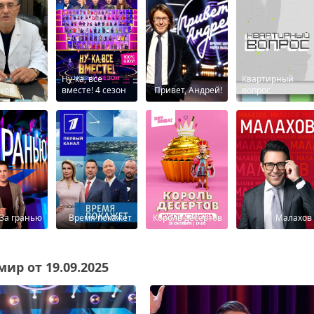
р
Ну-ка, все
Квартирный
ков
вместе! 4 сезон
Привет, Андрей!
вопрос
За гранью
Время покажет
Король десертов
Малахов
ир от 19.09.2025