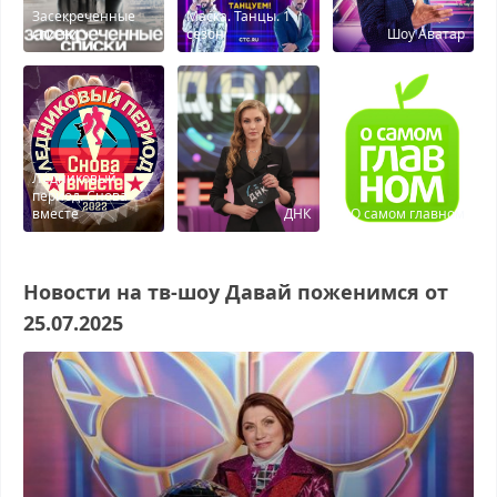
Засекреченные
Маска. Танцы. 1
списки
сезон
Шоу Аватар
Ледниковый
период. Снова
вместе
ДНК
О самом главном
Новости на тв-шоу Давай поженимся от
25.07.2025