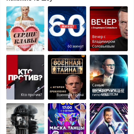
Вечер с
Владимиром
Сердце Клавы
60 минут
Соловьевым
Самые
шокирующие
Кτо против?
Военная тайна
гипотезы