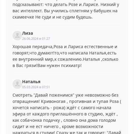
подсказывают: что делать Розе и Ларисе. Низкий у
вас интеллект. Вы учились сплетням у бабушек на
скамеечке Не суди и не судим будешь.
Лиза
26.06.2024 в 01:27
Хорошая передача,Роза и Лариса естественные и
говорят,что думают!то,что написала Наталья,есть
ее внутренний мир,к сожалению.Наталья ,сколько
в Вас грязи!Вам нужен психиатр!
Наталья
05.03.2024 в 07:51
Смотреть "Давай поженимся" уже невозможно без
отвращения! Кривоногая , противная и тупая Роза (
хочется написать - рожа) ждёт с самого начала
эфира от каждого приглашённого в студию, ждёт ,
как собачонка подачку , словно она дома голодом
сидит и не ест ничего , кроме возможности
нажраться в студии! Сразу же так и говорит: "Давай