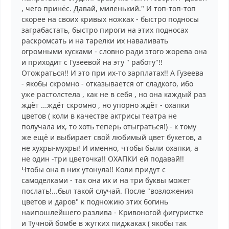
, чего принёс. Давай, миленький." И топ-топ-топ
скорее на своих кривых ножках - быстро подносы
заграбастать, быстро пироги на этих подносах
раскромсать и на тарелки их наваливать
огромными кусками - словно ради этого жорева она
и приходит с Гузеевой на эту " работу"!!
Отожраться!! И это при их-то зарплатах!! А Гузеева
- якобы скромно - отказывается от сладкого, ибо
уже растолстела , как не в себя , но она каждый раз
ждёт ...ждёт скромно , но упорно ждёт - охапки
цветов ( коли в качестве актрисы театра не
получала их, то хоть теперь отыграться!) - к тому
же ещё и выбирает свой любимый цвет букетов, а
не хухры-мухры! И именно, чтобы были охапки, а
не один -три цветочка!! ОХАПКИ ей подавай!!
Чтобы она в них утонула!! Коли придут с
самоделками - так она их и на три буквы может
послать!...был такой случай. После "возложения
цветов и даров" к подножию этих богинь
наипошлейшего разлива - Кривоногой фигуристке
и Тучной бомбе в жутких пиджаках ( якобы так