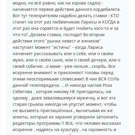
модно, но всё равно, как на корове седло) -
начинается первое действие данного кордебалета.
Вот тут телезрителям надобно делать ставки : КТО
станет на этот раз любимчиком Ларисы и КОГДА в
этот раз она сорвётся и будет гнобить кого-то и за
что-то?..Делаем ставки, господа!! Во втором
действии этого "рынка невест и женихов"
наступает момент "истины" - когда Лариса
начинает рассказывать или о себе, или о своём
муже, или о своём сыне, или о своей дочери, или о
своей собачке...о маме - уже нельзя...скорбь. Все
искренне внимают и преклоняют головы перед
этими неоспоримыми словесами!! В них ВСЯ СОЛЬ
данной телепередачи. ...И никогда наглая Роза
Сябитова , которая никому НЕ пригодилась, ни
одному , даже завалявшемуся мужичку, и вот эта
старая грымза никогда не упустит момент, чтобы
не высмеять приглашённых , вычитывая их же
анкеты, которые их заранее уговорили заполнить
редакторы программы !! Всё, что человек высказал
искренне , надеясь на культуру , на скромность и