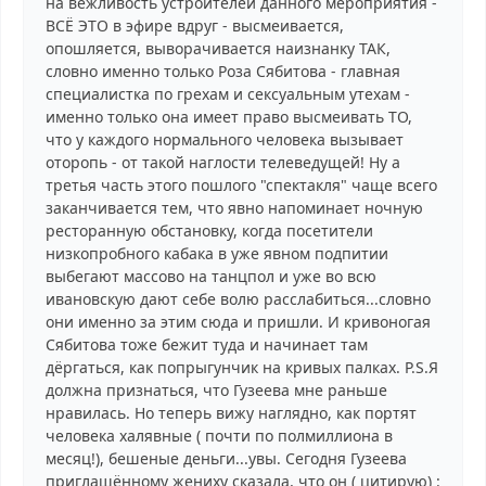
на вежливость устроителей данного мероприятия -
ВСЁ ЭТО в эфире вдруг - высмеивается,
опошляется, выворачивается наизнанку ТАК,
словно именно только Роза Сябитова - главная
специалистка по грехам и сексуальным утехам -
именно только она имеет право высмеивать ТО,
что у каждого нормального человека вызывает
оторопь - от такой наглости телеведущей! Ну а
третья часть этого пошлого "спектакля" чаще всего
заканчивается тем, что явно напоминает ночную
ресторанную обстановку, когда посетители
низкопробного кабака в уже явном подпитии
выбегают массово на танцпол и уже во всю
ивановскую дают себе волю расслабиться...словно
они именно за этим сюда и пришли. И кривоногая
Сябитова тоже бежит туда и начинает там
дёргаться, как попрыгунчик на кривых палках. P.S.Я
должна признаться, что Гузеева мне раньше
нравилась. Но теперь вижу наглядно, как портят
человека халявные ( почти по полмиллиона в
месяц!), бешеные деньги...увы. Сегодня Гузеева
приглашённому жениху сказала, что он ( цитирую) :