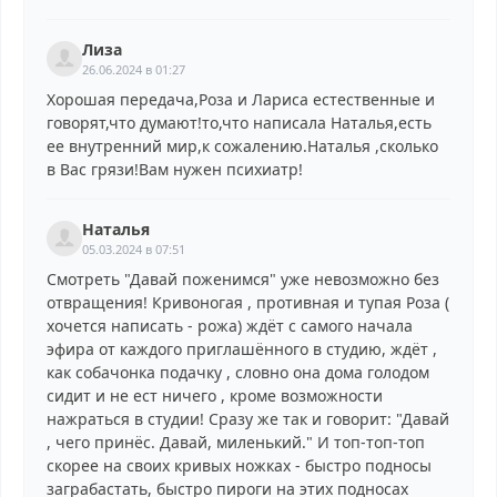
Лиза
26.06.2024 в 01:27
Хорошая передача,Роза и Лариса естественные и
говорят,что думают!то,что написала Наталья,есть
ее внутренний мир,к сожалению.Наталья ,сколько
в Вас грязи!Вам нужен психиатр!
Наталья
05.03.2024 в 07:51
Смотреть "Давай поженимся" уже невозможно без
отвращения! Кривоногая , противная и тупая Роза (
хочется написать - рожа) ждёт с самого начала
эфира от каждого приглашённого в студию, ждёт ,
как собачонка подачку , словно она дома голодом
сидит и не ест ничего , кроме возможности
нажраться в студии! Сразу же так и говорит: "Давай
, чего принёс. Давай, миленький." И топ-топ-топ
скорее на своих кривых ножках - быстро подносы
заграбастать, быстро пироги на этих подносах