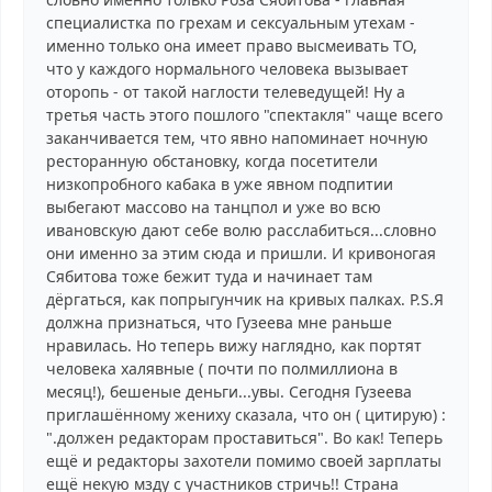
специалистка по грехам и сексуальным утехам -
именно только она имеет право высмеивать ТО,
что у каждого нормального человека вызывает
оторопь - от такой наглости телеведущей! Ну а
третья часть этого пошлого "спектакля" чаще всего
заканчивается тем, что явно напоминает ночную
ресторанную обстановку, когда посетители
низкопробного кабака в уже явном подпитии
выбегают массово на танцпол и уже во всю
ивановскую дают себе волю расслабиться...словно
они именно за этим сюда и пришли. И кривоногая
Сябитова тоже бежит туда и начинает там
дёргаться, как попрыгунчик на кривых палках. P.S.Я
должна признаться, что Гузеева мне раньше
нравилась. Но теперь вижу наглядно, как портят
человека халявные ( почти по полмиллиона в
месяц!), бешеные деньги...увы. Сегодня Гузеева
приглашённому жениху сказала, что он ( цитирую) :
".должен редакторам проставиться". Во как! Теперь
ещё и редакторы захотели помимо своей зарплаты
ещё некую мзду с участников стричь!! Страна