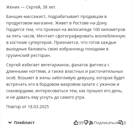
Жених — Сергей, 38 лет.
Банщик-массажист, подрабатывает продавцом в
продуктовом магазине. Живет в Ростове-на-Дону.
Гордится тем, что проехал на велосипеде 100 километров
за пять часов. Мечтает сфотографировать возлюбленную
в костюме супергероя. Признается, что готов каждые
выходные баловать свою избранницу походами в
грузинский ресторан.
Сергей избегает вегетарианок, фанаток фитнеса с
длинными ногтями, а также властных и расточительных
особ. Возьмет в жены заботливую девушку, которая будет
встречать его в бордовом махровом халате с ужином и
сканвордами, интересоваться тем, как прошел его день,
и не давать ему уснуть до самого утра.
Повтор от 18.03.2025
Давай поженимся от 04.08.2025 смотреть бесплатно в
хорошем, Давай поженимся от 04.08.2025 смотреть онлайн,
Плейлист
35
3
Подписаться
Давай поженимся от 04.08.2025 последний выпуск, смотреть