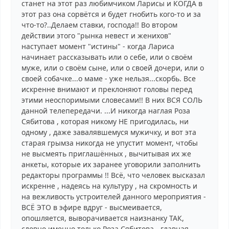
станет на этот раз любимчиком Ларисы и КОГДА в
этот раз она сорвётся и будет гнобить кого-то и за
что-то?..Делаем ставки, господа!! Во втором
действии этого "рынка невест и женихов"
наступает момент "истины" - когда Лариса
начинает рассказывать или о себе, или о своём
муже, или о своём сыне, или о своей дочери, или о
своей собачке...о маме - уже нельзя...скорбь. Все
искренне внимают и преклоняют головы перед
этими неоспоримыми словесами!! В них ВСЯ СОЛЬ
данной телепередачи. ...И никогда наглая Роза
Сябитова , которая никому НЕ пригодилась, ни
одному , даже завалявшемуся мужичку, и вот эта
старая грымза никогда не упустит момент, чтобы
не высмеять приглашённых , вычитывая их же
анкеты, которые их заранее уговорили заполнить
редакторы программы !! Всё, что человек высказал
искренне , надеясь на культуру , на скромность и
на вежливость устроителей данного мероприятия -
ВСЁ ЭТО в эфире вдруг - высмеивается,
опошляется, выворачивается наизнанку ТАК,
словно именно только Роза Сябитова - главная