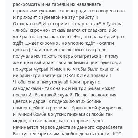
раскромсать и на тарелки их наваливать
огромными кусками - словно ради этого жорева она
и приходит с Гузеевой на эту " работу"!!
Отожраться!! И это при их-то зарплатах!! А Гузеева
- якобы скромно - отказывается от сладкого, ибо
уже растолстела , как не в себя , но она каждый раз
ждёт ...ждёт скромно , но упорно ждёт - охапки
цветов ( коли в качестве актрисы театра не
получала их, то хоть теперь отыграться!) - к тому
же ещё и выбирает свой любимый цвет букетов, а
не хухры-мухры! И именно, чтобы были охапки, а
не один -три цветочка!! ОХАПКИ ей подавай!!
Чтобы она в них утонула!! Коли придут с
самоделками - так она их и на три буквы может
послать!...был такой случай. После "возложения
цветов и даров" к подножию этих богинь
наипошлейшего разлива - Кривоногой фигуристке
и Тучной бомбе в жутких пиджаках ( якобы так
модно, но всё равно, как на корове седло) -
начинается первое действие данного кордебалета.
Вот тут телезрителям надобно делать ставки : КТО