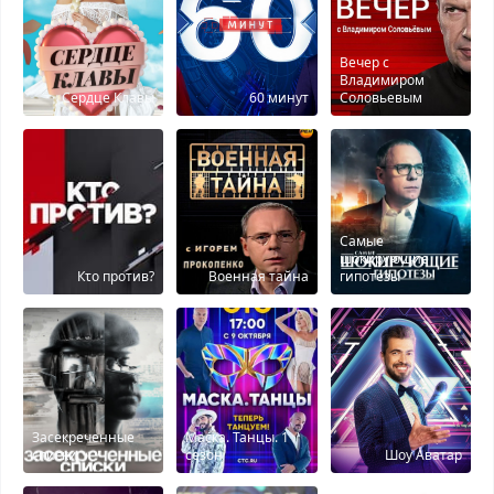
Вечер с
Владимиром
Сердце Клавы
60 минут
Соловьевым
Самые
шокирующие
Кτо против?
Военная тайна
гипотезы
Засекреченные
Маска. Танцы. 1
списки
сезон
Шоу Аватар