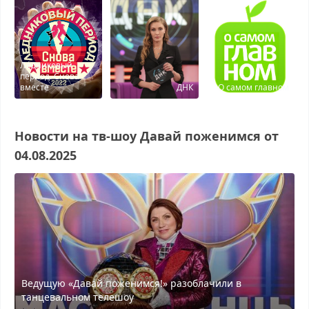
Ледниковый
период. Снова
вместе
ДНК
О самом главном
Новости на тв-шоу Давай поженимся от
04.08.2025
Ведущую «Давай поженимся!» разоблачили в
танцевальном телешоу