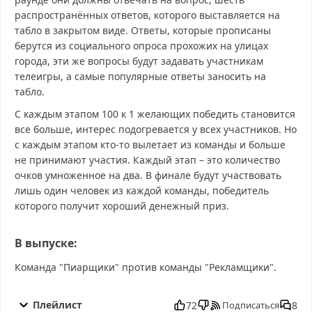
распространённых ответов, которого выставляется на
табло в закрытом виде. Ответы, которые прописаны
берутся из социального опроса прохожих на улицах
города, эти же вопросы будут задавать участникам
телеигры, а самые популярные ответы заносить на
табло.
С каждым этапом 100 к 1 желающих победить становится
все больше, интерес подогревается у всех участников. Но
с каждым этапом кто-то вылетает из команды и больше
не принимают участия. Каждый этап – это количество
очков умноженное на два. В финале будут участвовать
лишь один человек из каждой команды, победитель
которого получит хороший денежный приз.
В выпуске:
Команда "Пиарщики" против команды "Рекламщики".
Сто к одному от 18.10.2025 смотреть бесплатно в хорошем, Сто
к одному от 18.10.2025 смотреть онлайн, Сто к одному от
Плейлист
72
8
Подписаться