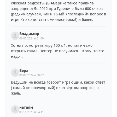
сложная редкость? (В Америке такое правила
запрещено) До 2012 при Гуревиче была 600 очков
(редким случаем, как и 15-ый <последний> вопрос в
игре Кто хочет стать миллионером?) и более.
Владимир
06.07.2024 в 01:40
Хотел посмотреть игру 100 к 1, но так ин смог
открыть канал. Повтор не получился... Кому- то это
надо...
Вера
06.07.2024 в 08:07
Ведущий не всегда говорит играющим, какой ответ
( самый не популярный) в четвёртом вопросе, а
жаль.
натали
05.11.2023 в 04:11