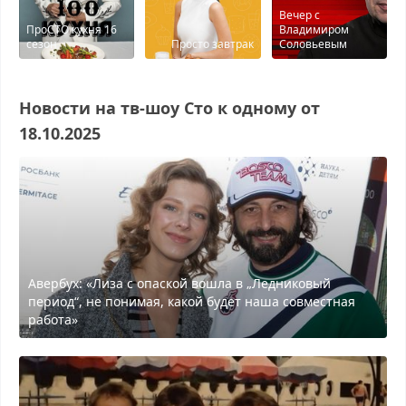
Вечер с
ПроСТО кухня 16
Владимиром
сезон
Просто завтрак
Соловьевым
Новости на тв-шоу Сто к одному от
18.10.2025
Авербух: «Лиза с опаской вошла в „Ледниковый
период“, не понимая, какой будет наша совместная
работа»