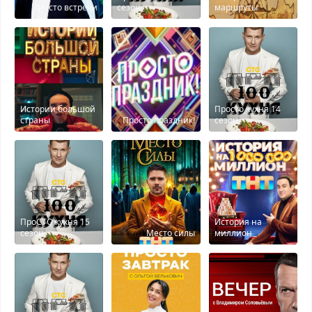
Место встречи
сезон
маршруты
Истории большой
Просто кухня 14
страны
Просто праздник!
сезон
ПроСТО кухня 15
История на
сезон
Место силы
миллион