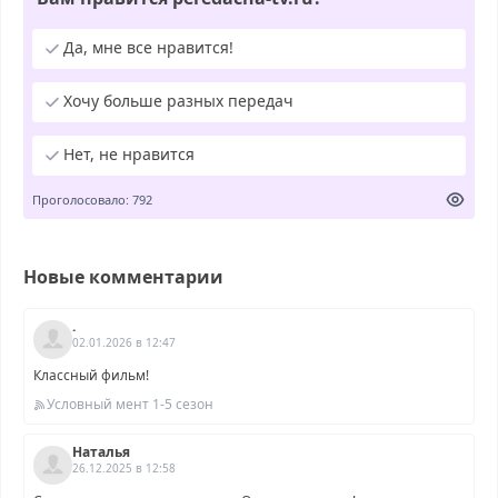
Да, мне все нравится!
Хочу больше разных передач
Нет, не нравится
Проголосовало: 792
Новые комментарии
.
02.01.2026 в 12:47
Классный фильм!
Условный мент 1-5 сезон
Наталья
26.12.2025 в 12:58