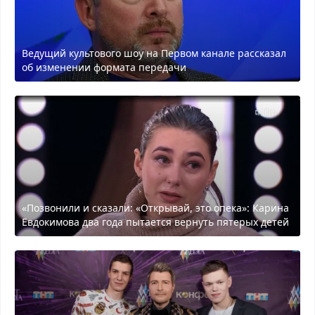
Ведущий культового шоу на Первом канале рассказал
об изменении формата передачи
«Позвонили и сказали: «Открывай, это опека»: Карина
Евдокимова два года пытается вернуть пятерых детей