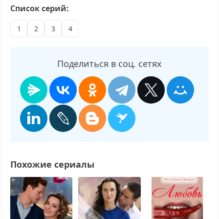
Любовь по принуждению смотреть бесплатно в хорошем,
Список серий:
Любовь по принуждению смотреть онлайн, Любовь по
принуждению последний выпуск, смотреть Любовь по
1
2
3
4
принуждению последний выпуск, Любовь по принуждению
сегодня смотреть, Любовь по принуждению выпуск онлайн,
Любовь по принуждению эфир, Любовь по принуждению
Поделиться в соц. сетях
прямо сейчас, Любовь по принуждению телепередача, прямой
эфир Любовь по принуждению онлайн бесплатно, программа
Любовь по принуждению, смотреть Любовь по принуждению
онлайн, самое интересное в Любовь по принуждению, Любовь
по принуждению смотреть сегодня, смотреть онлайн Любовь
по принуждению, ток шоу Любовь по принуждению, смотреть
программу Любовь по принуждению
Похожие сериалы