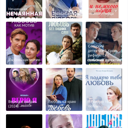
Нечаянная
Любовь и
любовь
Вечная любовь
немного перца
Сельский
детектив 7. Кровь
Любовь без
рифмуется с
Любовь как мотив
лишних слов
любовью
Верю я в любовь
Любовь на краю
Я подарю тебе
(2024)
света
любовь