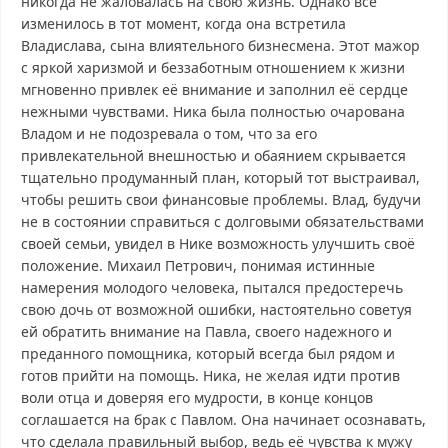
никогда не жаловалась на свою жизнь. Однако всё
изменилось в тот момент, когда она встретила
Владислава, сына влиятельного бизнесмена. Этот мажор
с яркой харизмой и беззаботным отношением к жизни
мгновенно привлек её внимание и заполнил её сердце
нежными чувствами. Ника была полностью очарована
Владом и не подозревала о том, что за его
привлекательной внешностью и обаянием скрывается
тщательно продуманный план, который тот выстраивал,
чтобы решить свои финансовые проблемы. Влад, будучи
не в состоянии справиться с долговыми обязательствами
своей семьи, увидел в Нике возможность улучшить своё
положение. Михаил Петрович, понимая истинные
намерения молодого человека, пытался предостеречь
свою дочь от возможной ошибки, настоятельно советуя
ей обратить внимание на Павла, своего надежного и
преданного помощника, который всегда был рядом и
готов прийти на помощь. Ника, не желая идти против
воли отца и доверяя его мудрости, в конце концов
соглашается на брак с Павлом. Она начинает осознавать,
что сделала правильный выбор, ведь её чувства к мужу