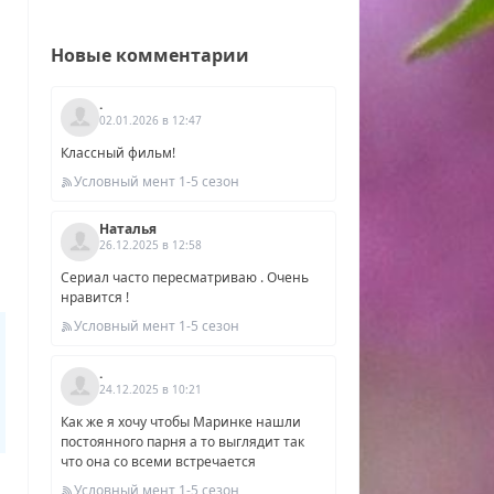
Новые комментарии
.
02.01.2026 в 12:47
Классный фильм!
Условный мент 1-5 сезон
Наталья
26.12.2025 в 12:58
Сериал часто пересматриваю . Очень
ное
нравится !
Условный мент 1-5 сезон
.
24.12.2025 в 10:21
Как же я хочу чтобы Маринке нашли
постоянного парня а то выглядит так
что она со всеми встречается
Условный мент 1-5 сезон