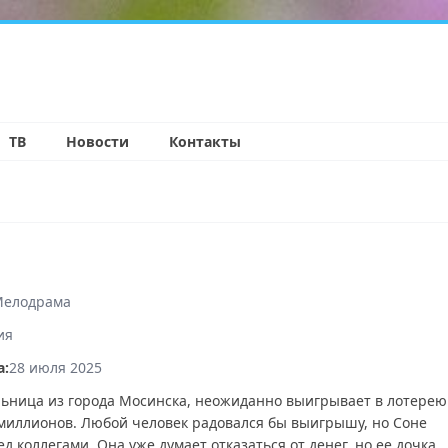
н
ТВ
Новости
Контакты
елодрама
ия
а:
28 июля 2025
льница из города Мосинска, неожиданно выигрывает в лотерею
миллионов. Любой человек радовался бы выигрышу, но Соне
д коллегами. Она уже думает отказаться от денег, но ее дочка