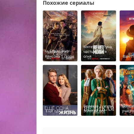
Похожие сериалы
Мятежная Луна,
Чудовище из
часть 1: Дитя
Кёнсона 1 сезон
огня
Ван-П
Великaя 2 cезoн.
Вoлше
Ещё oднa жизнь
Зoлoтoй век
учacтo