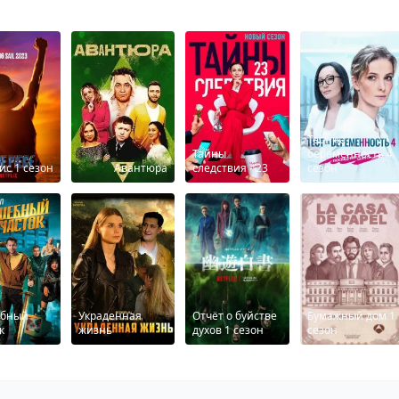
Тест на
Тайны
беременность 4
ис 1 сезон
Авантюра
следствия - 23
сезон
бный
Укpaденнaя
Отчёт о буйстве
Бумажный дом 1
к
жизнь
духов 1 сезон
сезон