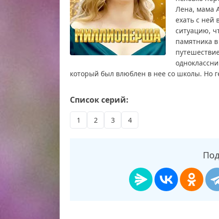
Лена, мама 
ехать с ней
ситуацию, ч
памятника в
путешествие
одноклассни
который был влюблен в нее со школы. Но г
Миллионерша смотреть бесплатно в хорошем
Список серий:
выпуск, смотреть Миллионерша последний в
онлайн, Миллионерша эфир, Миллионерша пр
1
2
3
4
Миллионерша онлайн бесплатно, программа 
в Миллионерша, Миллионерша смотреть сего
смотреть программу Миллионерша
Под