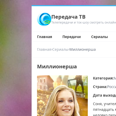
Передача ТВ
Телепередачи и ток-шоу смотреть онлай
Главная
Передачи
Сериалы
›
›
Главная
Сериалы
Миллионерша
Миллионерша
Категория:
М
Страна:
Росс
Дата выход
Соня, учите
пятнадцать 
неловко пере