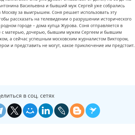
Антонина Васильевна и бывший муж Сергей уже собрались
 в Москву за выигрышем. Соня решает использовать эту
тобы рассказать на телевидении о разрушении исторического
 родном городе – дома купца Журова. Соня отправляется в
 с матерью, дочерью, бывшим мужем Сергеем и бывшим
ком, а сейчас успешным московским журналистом Виктором,
ерои и представить не могут, какое приключение им предстоит.
, Миллионерша смотреть онлайн, Миллионерша последний
ыпуск, Миллионерша сегодня смотреть, Миллионерша выпуск
ямо сейчас, Миллионерша телепередача, прямой эфир
Миллионерша, смотреть Миллионерша онлайн, самое интерес
дня, смотреть онлайн Миллионерша, ток шоу Миллионерша,
елиться в соц. сетях