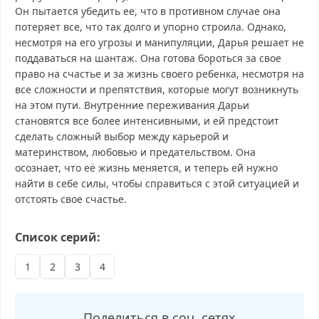
Он пытается убедить ее, что в противном случае она
потеряет все, что так долго и упорно строила. Однако,
несмотря на его угрозы и манипуляции, Дарья решает не
поддаваться на шантаж. Она готова бороться за свое
право на счастье и за жизнь своего ребенка, несмотря на
все сложности и препятствия, которые могут возникнуть
на этом пути. Внутренние переживания Дарьи
становятся все более интенсивными, и ей предстоит
сделать сложный выбор между карьерой и
материнством, любовью и предательством. Она
осознает, что её жизнь меняется, и теперь ей нужно
найти в себе силы, чтобы справиться с этой ситуацией и
отстоять свое счастье.
Муж на двоих смотреть бесплатно в хорошем, Муж на двоих
Список серий:
смотреть онлайн, Муж на двоих последний выпуск, смотреть
Муж на двоих последний выпуск, Муж на двоих сегодня
1
2
3
4
смотреть, Муж на двоих выпуск онлайн, Муж на двоих эфир,
Муж на двоих прямо сейчас, Муж на двоих телепередача,
прямой эфир Муж на двоих онлайн бесплатно, программа Муж
Поделиться в соц. сетях