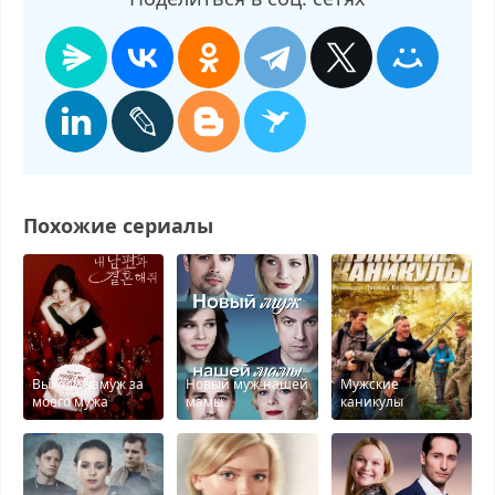
на двоих, смотреть Муж на двоих онлайн, самое интересное в
Муж на двоих, Муж на двоих смотреть сегодня, смотреть
онлайн Муж на двоих, ток шоу Муж на двоих, смотреть
программу Муж на двоих
Похожие сериалы
Выходи замуж за
Новый муж нашей
Мужские
моего мужа
мамы
каникулы