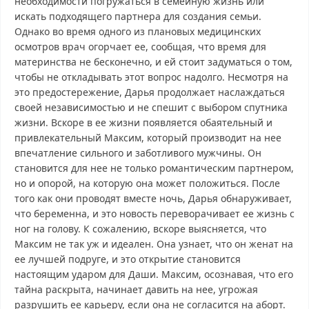
необходимости погружаться в семейную жизнь или
искать подходящего партнера для создания семьи.
Однако во время одного из плановых медицинских
осмотров врач огорчает ее, сообщая, что время для
материнства не бесконечно, и ей стоит задуматься о том,
чтобы не откладывать этот вопрос надолго. Несмотря на
это предостережение, Дарья продолжает наслаждаться
своей независимостью и не спешит с выбором спутника
жизни. Вскоре в ее жизни появляется обаятельный и
привлекательный Максим, который производит на нее
впечатление сильного и заботливого мужчины. Он
становится для нее не только романтическим партнером,
но и опорой, на которую она может положиться. После
того как они проводят вместе ночь, Дарья обнаруживает,
что беременна, и это новость переворачивает ее жизнь с
ног на голову. К сожалению, вскоре выясняется, что
Максим не так уж и идеален. Она узнает, что он женат на
ее лучшей подруге, и это открытие становится
настоящим ударом для Даши. Максим, осознавая, что его
тайна раскрыта, начинает давить на нее, угрожая
разрушить ее карьеру, если она не согласится на аборт.