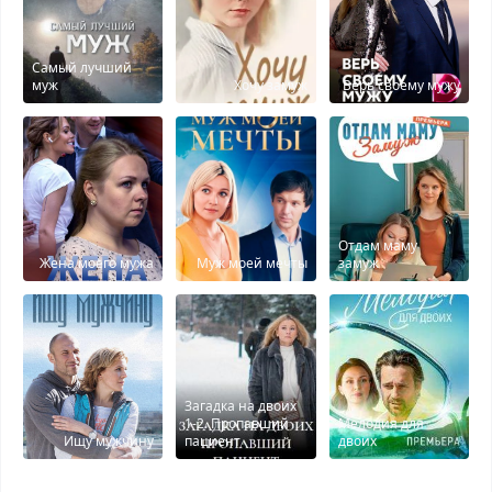
Самый лучший
муж
Хочу замуж
Верь своему мужу
Отдам маму
Жена моего мужа
Муж моей мечты
замуж
Загадка на двоих
1-2. Пропавший
Мелодия для
Ищу мужчину
пациент
двоих