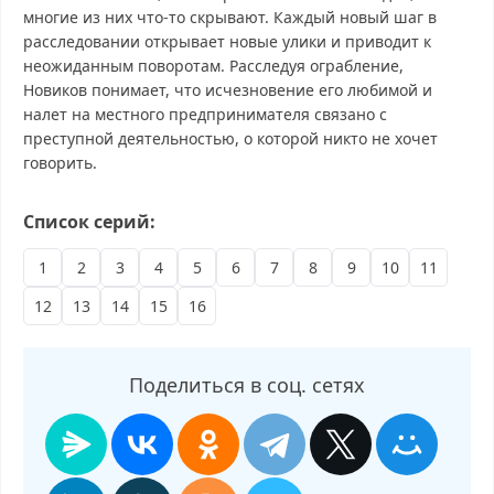
многие из них что-то скрывают. Каждый новый шаг в
расследовании открывает новые улики и приводит к
неожиданным поворотам. Расследуя ограбление,
Новиков понимает, что исчезновение его любимой и
налет на местного предпринимателя связано с
преступной деятельностью, о которой никто не хочет
говорить.
Волчий берег смотреть бесплатно в хорошем, Волчий берег
Список серий:
смотреть онлайн, Волчий берег последний выпуск, смотреть
Волчий берег последний выпуск, Волчий берег сегодня
1
2
3
4
5
6
7
8
9
10
11
смотреть, Волчий берег выпуск онлайн, Волчий берег эфир,
12
13
14
15
16
Волчий берег прямо сейчас, Волчий берег телепередача,
прямой эфир Волчий берег онлайн бесплатно, программа
Волчий берег, смотреть Волчий берег онлайн, самое
интересное в Волчий берег, Волчий берег смотреть сегодня,
Поделиться в соц. сетях
смотреть онлайн Волчий берег, ток шоу Волчий берег,
смотреть программу Волчий берег