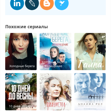
Похожие сериалы
Холодные берега.
Холодные берега
Возвращение
Галка
10 дней до весны
Пианистка
Долина роз