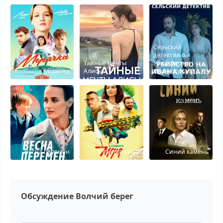
Сельский
детектив 6.
Тайные мечты
Убийство на
Морячка
Алисы
Ивана Купалу
Весна перемен
У самого моря
Синий камень
Обсуждение Волчий берег