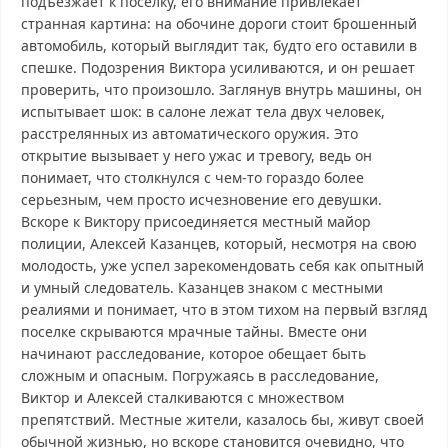
подъезжает к поселку, его внимание привлекает
странная картина: на обочине дороги стоит брошенный
автомобиль, который выглядит так, будто его оставили в
спешке. Подозрения Виктора усиливаются, и он решает
проверить, что произошло. Заглянув внутрь машины, он
испытывает шок: в салоне лежат тела двух человек,
расстрелянных из автоматического оружия. Это
открытие вызывает у него ужас и тревогу, ведь он
понимает, что столкнулся с чем-то гораздо более
серьезным, чем просто исчезновение его девушки.
Вскоре к Виктору присоединяется местный майор
полиции, Алексей Казанцев, который, несмотря на свою
молодость, уже успел зарекомендовать себя как опытный
и умный следователь. Казанцев знаком с местными
реалиями и понимает, что в этом тихом на первый взгляд
поселке скрываются мрачные тайны. Вместе они
начинают расследование, которое обещает быть
сложным и опасным. Погружаясь в расследование,
Виктор и Алексей сталкиваются с множеством
препятствий. Местные жители, казалось бы, живут своей
обычной жизнью, но вскоре становится очевидно, что