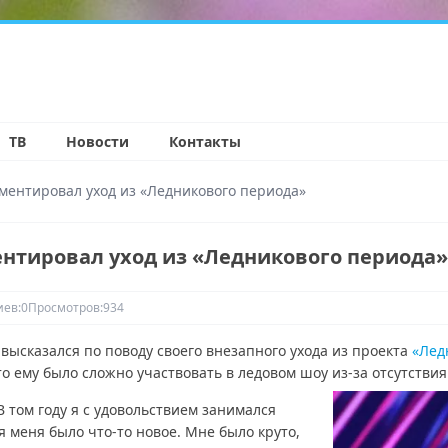
н
ТВ
Новости
Контакты
ентировал уход из «Ледникового периода»
тировал уход из «Ледникового периода»
ев:
0
Просмотров:
934
высказался по поводу своего внезапного ухода из проекта
«Лед
что ему было сложно участвовать в ледовом шоу из-за отсутстви
 В том году я с удовольствием занимался
я меня было что-то новое. Мне было круто,