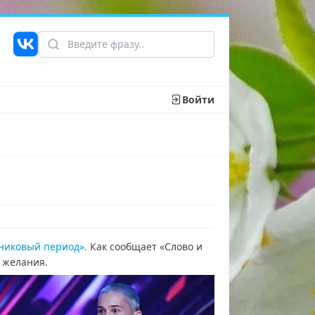
Войти
никовый период».
Как сообщает «Слово и
я желания.