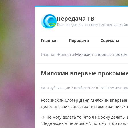
Передача ТВ
Телепередачи и ток-шоу смотреть онлай
Главная
Передачи
Сериалы
›
›
Главная
Новости
Милохин впервые прокомм
Милохин впервые прокоммен
Дата публикации:
7 ноября 2022 в 16:11
Комментари
Российский блогер Даня Милохин впервые 
Дело», в своих соцсетях тиктокер заявил, 
«Я не могу делать то, что я не хочу делать.
"Ледниковым периодом", потому что это дл