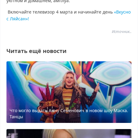
уютном и домашнем, амплуа.
Включайте телевизор 4 марта и начинайте день
«Вкусно
с Ляйсан»!
Источник..
Читать ещё новости
Что могло выдать Анну Семенович в новом шоу Маска.
Танцы