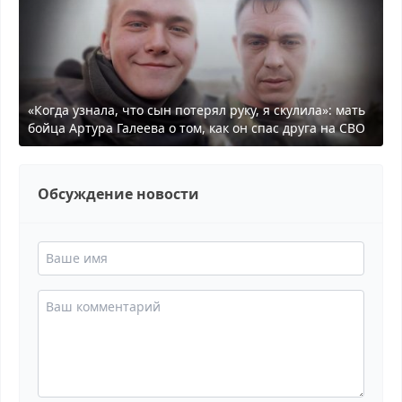
«Когда узнала, что сын потерял руку, я скулила»: мать
бойца Артура Галеева о том, как он спас друга на СВО
Обсуждение новости