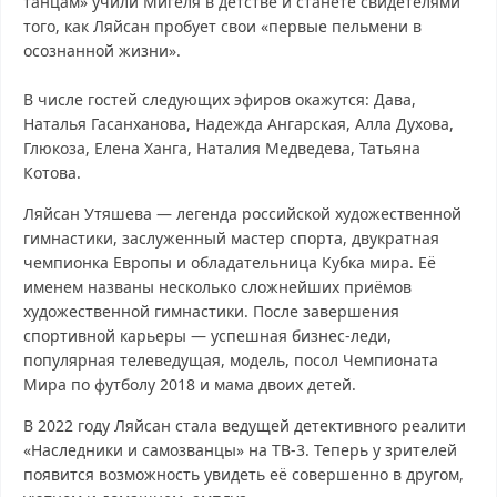
танцам» учили Мигеля в детстве и станете свидетелями
того, как Ляйсан пробует свои «первые пельмени в
осознанной жизни».
В числе гостей следующих эфиров окажутся: Дава,
Наталья Гасанханова, Надежда Ангарская, Алла Духова,
Глюкоза, Елена Ханга, Наталия Медведева, Татьяна
Котова.
Ляйсан Утяшева — легенда российской художественной
гимнастики, заслуженный мастер спорта, двукратная
чемпионка Европы и обладательница Кубка мира. Её
именем названы несколько сложнейших приёмов
художественной гимнастики. После завершения
спортивной карьеры — успешная бизнес-леди,
популярная телеведущая, модель, посол Чемпионата
Мира по футболу 2018 и мама двоих детей.
В 2022 году Ляйсан стала ведущей детективного реалити
«Наследники и самозванцы» на ТВ-3. Теперь у зрителей
появится возможность увидеть её совершенно в другом,