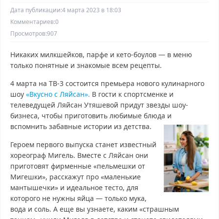
Дата публикации:
4 марта 2023 в 18:03
Комментариев:
0
Просмотров:
907
Никаких милкшейков, парфе и кето-боулов — в меню
только понятные и знакомые всем рецепты.
4 марта на ТВ-3 состоится премьера нового кулинарного
шоу
«Вкусно с Ляйсан».
В гости к спортсменке и
телеведущей Ляйсан Утяшевой придут звезды шоу-
бизнеса, чтобы приготовить любимые блюда и
вспомнить забавные истории из детства.
Героем первого выпуска станет известный
хореограф Мигель. Вместе с Ляйсан они
приготовят фирменные «пельмешки от
Мигешки», расскажут про «маленькие
мантышечки» и идеальное тесто, для
которого не нужны яйца — только мука,
вода и соль. А еще вы узнаете, каким «страшным