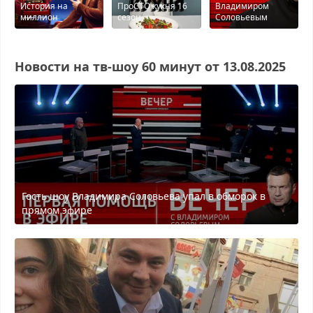
История на
ПроСТО кухня 16
Владимиром
миллион
сезон
Соловьевым
Новости на тв-шоу 60 минyт от 13.08.2025
Гость шоу Владимира Соловьева упал в обморок в
прямом эфире