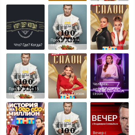
Просто кухня 14
Что? Где? Когда?
сезон
Салон
Человек-
ПроСТО кухня 15
невидимка 15
сезон
Салон 2 сезон
сезон
Вечер с