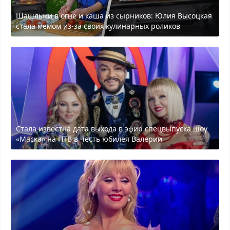
Шашлыки в огне и каша из сырников: Юлия Высоцкая
стала мемом из-за своих кулинарных роликов
Стала известна дата выхода в эфир спецвыпуска шоу
«Маска» на НТВ в честь юбилея Валерии