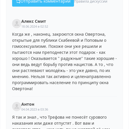
Отправить комментарий
Правила дискуссии
Алекс Смит
18.06.2024 в 02:52
Когда же , наконец. закроются окна Овертона,
открытые для публики Скабеевой и Поповым о
гомосексуализме. Похоже они уже решили и
пытаются нам преподнести этот подарок - как
хорошо ! Оказывается " радужные" такие хорошие -
они ведь ведут борьбу против нацистов. А то , что
они растлевают молодёжь - это уже давно, по их
мнению. Нельзя так активно и целенаправленно
программировать население по принципу окна
Овертона!
Антон
04.04.2023 в 03:36
Я так и знал , что Трефова не понесёт сурового
наказания или даже отпустят . Вот вам и