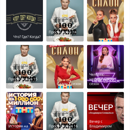
Просто кухня 14
Что? Где? Когда?
сезон
Салон
Человек-
ПроСТО кухня 15
невидимка 15
сезон
Салон 2 сезон
сезон
Вечер с
История на
ПроСТО кухня 16
Владимиром