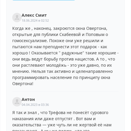
Алекс Смит
18.06.2024 в 02:52
Когда же , наконец. закроются окна Овертона,
открытые для публики Скабеевой и Поповым о
гомосексуализме. Похоже они уже решили и
пытаются нам преподнести этот подарок - как
хорошо ! Оказывается " радужные" такие хорошие -
они ведь ведут борьбу против нацистов. А то , что
они растлевают молодёжь - это уже давно, по их
мнению. Нельзя так активно и целенаправленно
программировать население по принципу окна
Овертона!
Антон
04.04.2023 в 03:36
Я так и знал , что Трефова не понесёт сурового
наказания или даже отпустят . Вот вам и
оказательства — уже чуть ли не жертвой её нам
показывают . А мы же видим , что это