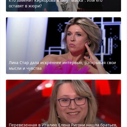
Кто заменит Киркорова в шоу "Маска". Или его
оставят в жюри?
Лика Стар дала искреннее интервью, раскрывая свои
мысли и чувства
Перевезенная в Италию Елена Ригони нашла братьев,