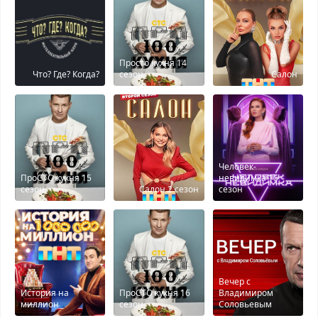
Просто кухня 14
Что? Где? Когда?
сезон
Салон
Человек-
ПроСТО кухня 15
невидимка 15
сезон
Салон 2 сезон
сезон
Вечер с
История на
ПроСТО кухня 16
Владимиром
миллион
сезон
Соловьевым