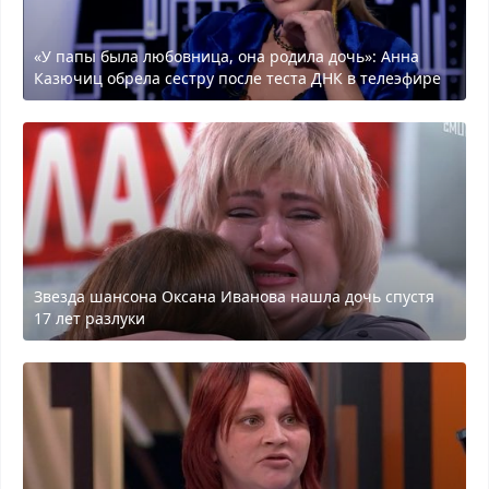
«У папы была любовница, она родила дочь»: Анна
Казючиц обрела сестру после теста ДНК в телеэфире
Звезда шансона Оксана Иванова нашла дочь спустя
17 лет разлуки