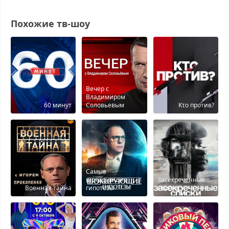
Похожие тв-шоу
Вечер с
Владимиром
60 минут
Соловьевым
Кτо против?
Самые
шокирующие
Засекреченные
Военная тайна
гипотезы
списки