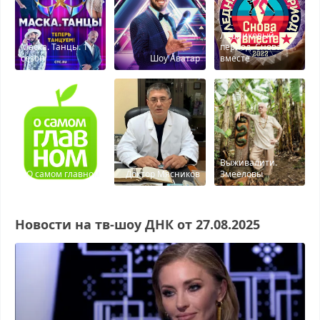
Ледниковый
Маска. Танцы. 1
период. Снова
сезон
Шоу Аватар
вместе
Выживалити.
О самом главном
Доктор Мясников
Змееловы
Новости на тв-шоу ДНК от 27.08.2025