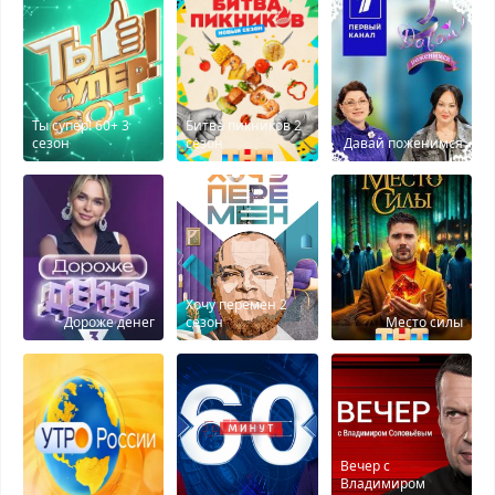
Ты супер! 60+ 3
Битва пикников 2
сезон
сезон
Давай поженимся
Хочу перемен 2
Дороже денег
сезон
Место силы
Вечер с
Владимиром