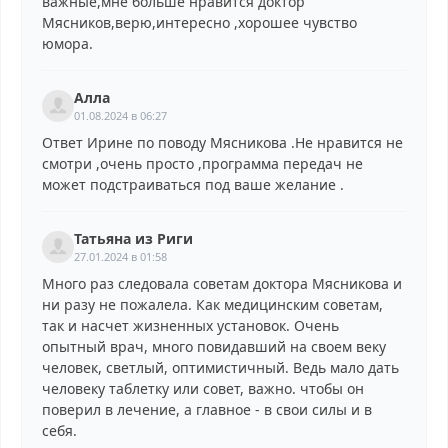
важные,мне больше нравится доктор
Мясников,верю,интересно ,хорошее чувство
юмора.
Алла
01.08.2024 в 06:27
Ответ Ирине по поводу Мясникова .Не нравится не
смотри ,очень просто ,программа передач не
может подстраиваться под ваше желание .
Татьяна из Риги
27.01.2024 в 01:58
Много раз следовала советам доктора Мясникова и
ни разу не пожалела. Как медицинским советам,
так и насчет жизненных установок. Очень
опытный врач, много повидавший на своем веку
человек, светлый, оптимистичный. Ведь мало дать
человеку таблетку или совет, важно. чтобы он
поверил в лечение, а главное - в свои силы и в
себя.