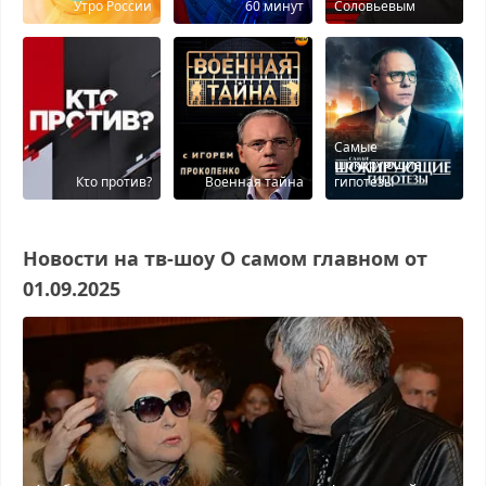
Утро России
60 минут
Соловьевым
Самые
шокирующие
Кτо против?
Военная тайна
гипотезы
Новости на тв-шоу О самом главном от
01.09.2025