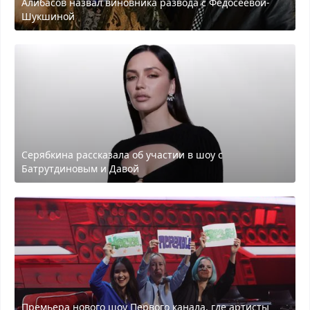
Алибасов назвал виновника развода с Федосеевой-
Шукшиной
Серябкина рассказала об участии в шоу с
Батрутдиновым и Давой
Премьера нового шоу Первого канала, где артисты