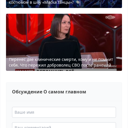
костюмом в шоу «Маска.Танцы»?
Перенес две клинические смерти, кому и не помнит
себя. Что пережил доброволец СВО после ранений
Обсуждение О самом главном