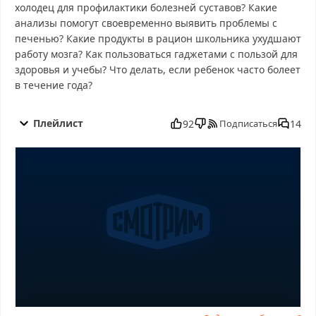
холодец для профилактики болезней суставов? Какие
анализы помогут своевременно выявить проблемы с
печенью? Какие продукты в рацион школьника ухудшают
работу мозга? Как пользоваться гаджетами с пользой для
здоровья и учебы? Что делать, если ребенок часто болеет
в течение года?
О самом главном от 01.09.2025 смотреть бесплатно в хорошем,
О самом главном от 01.09.2025 смотреть онлайн, О самом
Плейлист
92
14
Подписаться
главном от 01.09.2025 последний выпуск, смотреть О самом
главном от 01.09.2025 последний выпуск, О самом главном от
01.09.2025 сегодня смотреть, О самом главном от 01.09.2025
выпуск онлайн, О самом главном от 01.09.2025 эфир, О самом
главном от 01.09.2025 прямо сейчас, О самом главном от
01.09.2025 телепередача, прямой эфир О самом главном от
01.09.2025 онлайн бесплатно, программа О самом главном от
01.09.2025, смотреть О самом главном от 01.09.2025 онлайн,
самое интересное в О самом главном от 01.09.2025, О самом
главном от 01.09.2025 смотреть сегодня, смотреть онлайн О
самом главном от 01.09.2025, ток шоу О самом главном от
01.09.2025, смотреть программу О самом главном от 01.09.2025