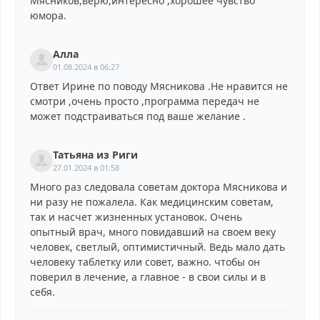
Мясников,верю,интересно ,хорошее чувство
юмора.
Алла
01.08.2024 в 06:27
Ответ Ирине по поводу Мясникова .Не нравится не
смотри ,очень просто ,программа передач не
может подстраиваться под ваше желание .
Татьяна из Риги
27.01.2024 в 01:58
Много раз следовала советам доктора Мясникова и
ни разу не пожалела. Как медицинским советам,
так и насчет жизненных установок. Очень
опытный врач, много повидавший на своем веку
человек, светлый, оптимистичный. Ведь мало дать
человеку таблетку или совет, важно. чтобы он
поверил в лечение, а главное - в свои силы и в
себя.