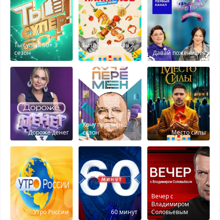
Ты супер! 60+ 3
Битва пикников 2
сезон
сезон
Давай поженимся
Хочу перемен 2
Дороже денег
сезон
Место силы
Вечер с
Владимиром
Утро России
60 минут
Соловьевым