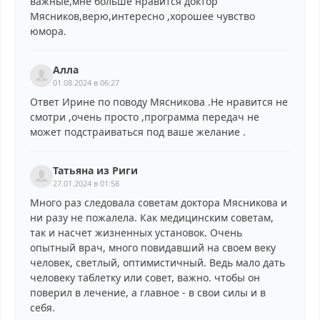
важные,мне больше нравится доктор
Мясников,верю,интересно ,хорошее чувство
юмора.
Алла
01.08.2024 в 06:27
Ответ Ирине по поводу Мясникова .Не нравится не
смотри ,очень просто ,программа передач не
может подстраиваться под ваше желание .
Татьяна из Риги
27.01.2024 в 01:58
Много раз следовала советам доктора Мясникова и
ни разу не пожалела. Как медицинским советам,
так и насчет жизненных установок. Очень
опытный врач, много повидавший на своем веку
человек, светлый, оптимистичный. Ведь мало дать
человеку таблетку или совет, важно. чтобы он
поверил в лечение, а главное - в свои силы и в
себя.