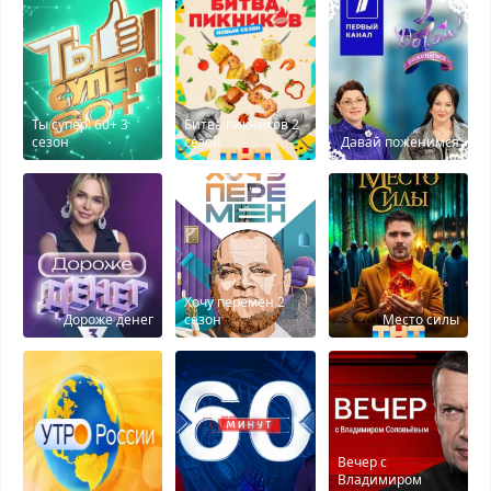
Ты супер! 60+ 3
Битва пикников 2
сезон
сезон
Давай поженимся
Хочу перемен 2
Дороже денег
сезон
Место силы
Вечер с
Владимиром