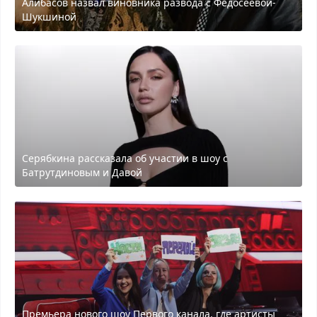
Алибасов назвал виновника развода с Федосеевой-
Шукшиной
Серябкина рассказала об участии в шоу с
Батрутдиновым и Давой
Премьера нового шоу Первого канала, где артисты