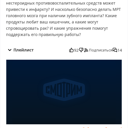
нестероидных противовоспалительных средств может
привести к инфаркту? И насколько безопасно делать МРТ
головного мозга при наличии зубного импланта? Какие
продукты любит ваш кишечник, а какие могут
спровоцировать рак? И какие упражнения помогут
поддержать его правильную работы?
О самом главном от 20.10.2025 смотреть бесплатно в хорошем,
О самом главном от 20.10.2025 смотреть онлайн, О самом
Плейлист
92
14
Подписаться
главном от 20.10.2025 последний выпуск, смотреть О самом
главном от 20.10.2025 последний выпуск, О самом главном от
20.10.2025 сегодня смотреть, О самом главном от 20.10.2025
выпуск онлайн, О самом главном от 20.10.2025 эфир, О самом
главном от 20.10.2025 прямо сейчас, О самом главном от
20.10.2025 телепередача, прямой эфир О самом главном от
20.10.2025 онлайн бесплатно, программа О самом главном от
20.10.2025, смотреть О самом главном от 20.10.2025 онлайн,
самое интересное в О самом главном от 20.10.2025, О самом
главном от 20.10.2025 смотреть сегодня, смотреть онлайн О
самом главном от 20.10.2025, ток шоу О самом главном от
20.10.2025, смотреть программу О самом главном от 20.10.2025