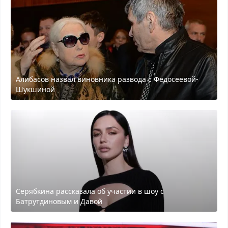
Алибасов назвал виновника развода с Федосеевой-
Шукшиной
Серябкина рассказала об участии в шоу с
Батрутдиновым и Давой