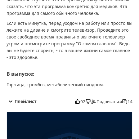
сказать, что эта программа конкретно для медиков. Эта
программа для самого обычного человека.
Если есть минутка, перед уходом на работу или просто вы
лежите на диване и смотрите телевизор. Проведите это
свое свободное время правильно включите телевизор
утром и посмотрите программу "О самом главном". Ведь
вы не будете спорить, что в вашей жизни самое главное
- это здоровье.
В выпуске:
Горчица, тромбоз, метаболический синдром.
О самом главном от 29.10.2025 смотреть бесплатно в хорошем,
О самом главном от 29.10.2025 смотреть онлайн, О самом
Плейлист
92
14
Подписаться
главном от 29.10.2025 последний выпуск, смотреть О самом
главном от 29.10.2025 последний выпуск, О самом главном от
29.10.2025 сегодня смотреть, О самом главном от 29.10.2025
выпуск онлайн, О самом главном от 29.10.2025 эфир, О самом
главном от 29.10.2025 прямо сейчас, О самом главном от