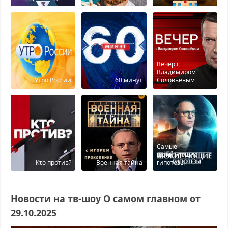
Вечер с
Владимиром
Утро России
60 минут
Соловьевым
Самые
шокирующие
Кτо против?
Военная тайна
гипотезы
Новости на тв-шоу О самом главном от
29.10.2025