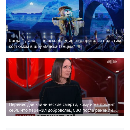
Когда Пугало — не оскорбление: кто прятался под этим
костюмом в шоу «Маска.Танцы»?
Перенес две клинические смерти, кому и не помнит
себя. Что пережил доброволец СВО после ранений