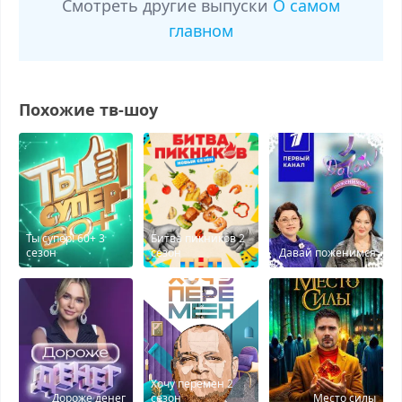
Смотреть другие выпуски
О самом
главном
Похожие тв-шоу
Ты супер! 60+ 3
Битва пикников 2
сезон
сезон
Давай поженимся
Хочу перемен 2
Дороже денег
сезон
Место силы