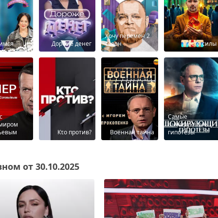
Хочу перемен 2
имся
Дороже денег
сезон
Место силы
с
Самые
миром
шокирующие
ьевым
Кτо против?
Военная тайна
гипотезы
ном от 30.10.2025