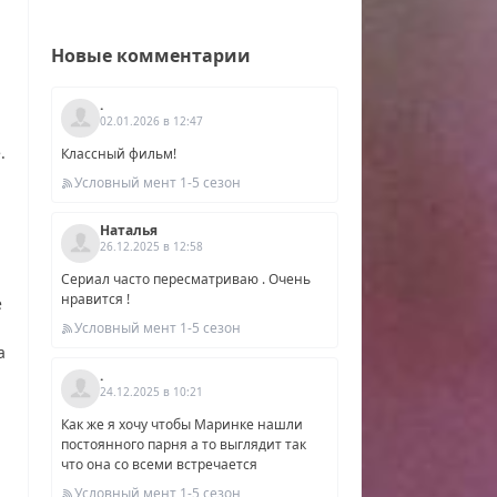
Новые комментарии
.
02.01.2026 в 12:47
.
Классный фильм!
Условный мент 1-5 сезон
Наталья
26.12.2025 в 12:58
Сериал часто пересматриваю . Очень
нравится !
е
Условный мент 1-5 сезон
а
.
24.12.2025 в 10:21
Как же я хочу чтобы Маринке нашли
постоянного парня а то выглядит так
что она со всеми встречается
н,
Условный мент 1-5 сезон