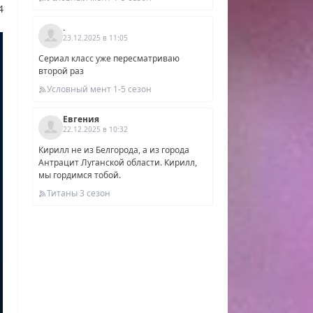
 О
4
ом
.
,
23.12.2025 в 11:05
Сериал класс уже пересматриваю
второй раз
Условный мент 1-5 сезон
Евгения
22.12.2025 в 10:32
Кирилл не из Белгорода, а из города
Антрацит Луганской области. Кирилл,
мы гордимся тобой.
Титаны 3 сезон