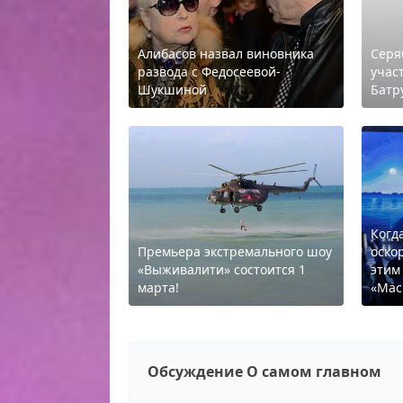
Алибасов назвал виновника
Серя
развода с Федосеевой-
учас
Шукшиной
Батр
Когд
Премьера экстремального шоу
оско
«Выживалити» состоится 1
этим
марта!
«Мас
Обсуждение О самом главном