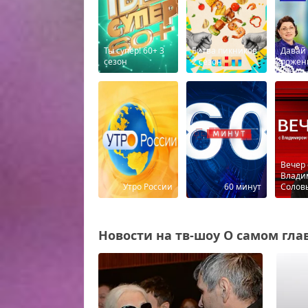
Ты супер! 60+ 3
Битва пикников
Давай
сезон
2 сезон
пожен
Вечер 
Влади
Утро России
60 минут
Солов
Новости на тв-шоу О самом глав