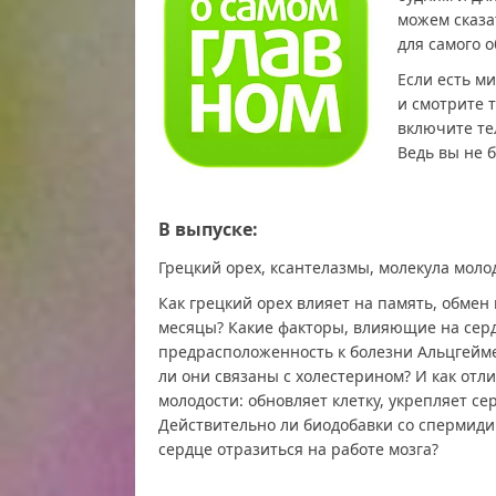
можем сказа
для самого 
Если есть м
и смотрите 
включите те
Ведь вы не б
В выпуске:
Грецкий орех, ксантелазмы, молекула моло
Как грецкий орех влияет на память, обмен
месяцы? Какие факторы, влияющие на серд
предрасположенность к болезни Альцгеймер
ли они связаны с холестерином? И как от
молодости: обновляет клетку, укрепляет се
Действительно ли биодобавки со спермиди
сердце отразиться на работе мозга?
О самом главном от 30.10.2025 смотреть бесп