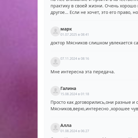
практику в своей жизни. Очень хорошо 
другое... Если не хочет, это его право, 
марк
01.07.2025 в 08:41
доктор Мясников слишком увлекается с
07.11.2024 в 08:16
Мне интересна эта передача.
Галина
15.08.2024 в 01:18
Просто как договорились,они разные и
Мясников,верю,интересно ,хорошее чув
Алла
01.08.2024 в 06:27