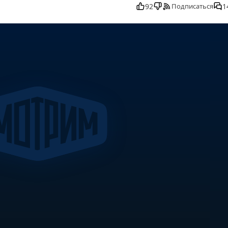
уск, смотреть О самом главном от 30.10.2025 последний выпуск,
92
1
Подписаться
, О самом главном от 30.10.2025 выпуск онлайн, О самом главн
.2025 прямо сейчас, О самом главном от 30.10.2025 телепередача
нлайн бесплатно, программа О самом главном от 30.10.2025,
н, самое интересное в О самом главном от 30.10.2025, О самом
реть онлайн О самом главном от 30.10.2025, ток шоу О самом
самом главном от 30.10.2025