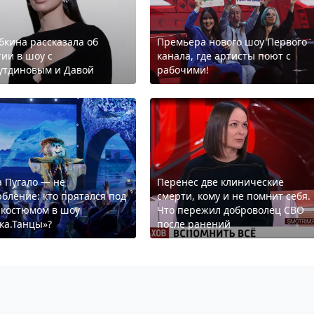
бкина рассказала об
Премьера нового шоу Первого
тии в шоу с
канала, где артисты поют с
утдиновым и Давой
рабочими!
а Пугало — не
Перенес две клинические
рбление: кто прятался под
смерти, кому и не помнит себя.
 костюмом в шоу
Что пережил доброволец СВО
ка.Танцы»?
после ранений