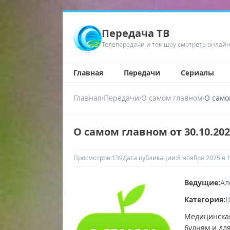
Передача ТВ
Телепередачи и ток-шоу смотреть онлай
Главная
Передачи
Сериалы
›
›
›
Главная
Передачи
О самом главном
О само
О самом главном от 30.10.20
Просмотров:
139
Дата публикации:
8 ноября 2025 в 
Ведущие:
Ал
Категория:
Ш
Медицинская
будням и дл