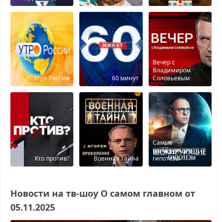
Вечер с
Владимиром
Утро России
60 минут
Соловьевым
Самые
шокирующие
Кτо против?
Военная тайна
гипотезы
Новости на тв-шоу О самом главном от
05.11.2025