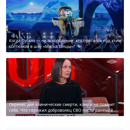
Когда Пугало — не оскорбление: кто прятался под этим
костюмом в шоу «Маска.Танцы»?
Перенес две клинические смерти, кому и не помнит
себя. Что пережил доброволец СВО после ранений