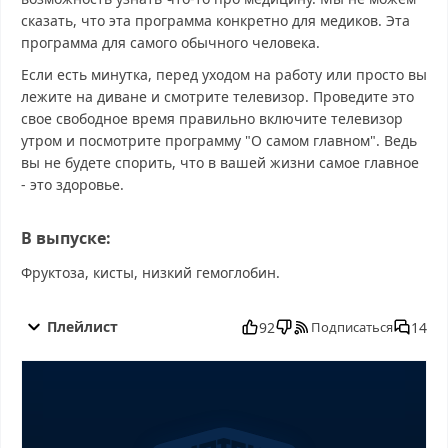
сказать, что эта программа конкретно для медиков. Эта
программа для самого обычного человека.
Если есть минутка, перед уходом на работу или просто вы
лежите на диване и смотрите телевизор. Проведите это
свое свободное время правильно включите телевизор
утром и посмотрите программу "О самом главном". Ведь
вы не будете спорить, что в вашей жизни самое главное
- это здоровье.
В выпуске:
Фруктоза, кисты, низкий гемоглобин.
О самом главном от 05.11.2025 смотреть бесплатно в хорошем,
О самом главном от 05.11.2025 смотреть онлайн, О самом
Плейлист
92
14
Подписаться
главном от 05.11.2025 последний выпуск, смотреть О самом
главном от 05.11.2025 последний выпуск, О самом главном от
05.11.2025 сегодня смотреть, О самом главном от 05.11.2025
выпуск онлайн, О самом главном от 05.11.2025 эфир, О самом
главном от 05.11.2025 прямо сейчас, О самом главном от