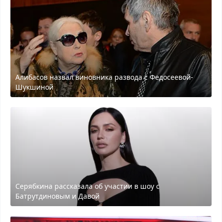
Алибасов назвал виновника развода с Федосеевой-
Шукшиной
Серябкина рассказала об участии в шоу с
Батрутдиновым и Давой