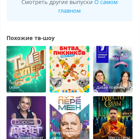
Смотреть другие выпуски
О самом
главном
Похожие тв-шоу
Ты супер! 60+ 3
Битва пикников 2
сезон
сезон
Давай поженимся
Хочу перемен 2
Дороже денег
сезон
Место силы