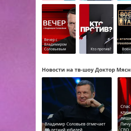
Вечер с
Владимиром
Соловьевым
Кτо против?
Воен
Новости на тв-шоу Доктор Мясни
Спас
клин
лиши
Владимир Соловьев отмечает
Пичу
60-летний юбилей
СВО