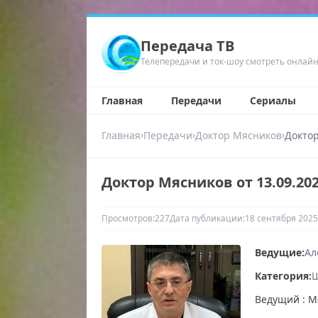
Передача ТВ
Телепередачи и ток-шоу смотреть онлай
Главная
Передачи
Сериалы
›
›
›
Главная
Передачи
Доктор Мясников
Доктор
Доктор Мясников от 13.09.20
Просмотров:
227
Дата публикации:
18 сентября 2025
Ведущие:
Ал
Категория:
Ш
Ведущий : М