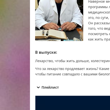
Наверное мн
программы л
медицинског
это, по сути
Он рассказыв
того, что в
посмотреть 
как жить пр
В выпуске:
Лекарство, чтобы жить дольше, холестерин
Что за лекарство продлевает жизнь? Каки
чтобы питание совпадало с вашими биоло
Доктор Мясников от 13.09.2025 смотреть бесп
Доктор Мясников от 13.09.2025 последний вып
Плейлист
Доктор Мясников от 13.09.2025 сегодня смотр
Мясников от 13.09.2025 эфир, Доктор Мясников
телепередача, прямой эфир Доктор Мясников 
13.09.2025, смотреть Доктор Мясников от 13.0