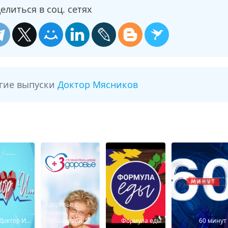
елиться в соц. сетях
угие выпуски
Доктор Мясников
Здоровье с
Еленой
Доктор И...
Малышевой
Формула еды
60 минут