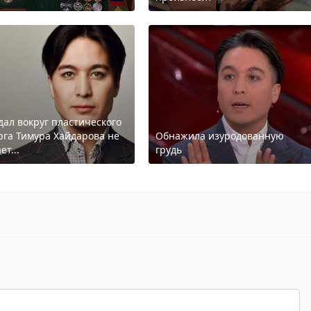
дал вокруг пластического
рга Тимура Хайдарова не
Обнажила изуродованную
ет...
грудь