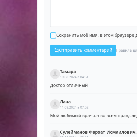
Сохранить моё имя, в этом браузере
Отправить комментарий
Правила ди
Тамара
19.08.2024 в 04:51
Доктор отличный
Лана
11.08.2024 в 07:52
Мой любимый врач,он во всем прав,следу
Сулейманов Фархат Исмаилович, 