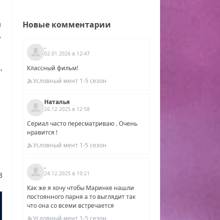
Новые комментарии
и
.
.
02.01.2026 в 12:47
,
Классный фильм!
Условный мент 1-5 сезон
Наталья
26.12.2025 в 12:58
Сериал часто пересматриваю . Очень
нравится !
Условный мент 1-5 сезон
йн,
.
,
24.12.2025 в 10:21
3
Как же я хочу чтобы Маринке нашли
постоянного парня а то выглядит так
т
что она со всеми встречается
25,
Условный мент 1-5 сезон