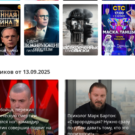
Самые
шокирующие
Засекреченные
Маска. Танцы. 1
ная тайна
гипотезы
списки
сезон
ков от 13.09.2025
 бойца, пережил
ическую смерть и
Психолог Марк Бартон:
лся ног: командир
«Старородящая? Нужно сразу
гин совершил подвиг на
по губам давать тому, кто это
произносит»