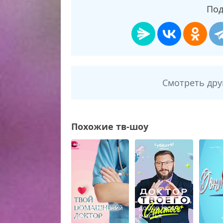
Под
Смотреть др
Похожие тв-шоу
Твой домашний
Доктор твоего
доктор
счастья