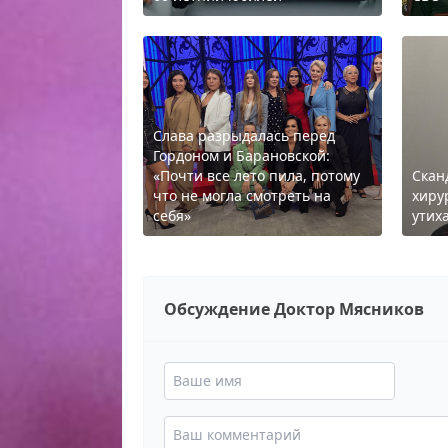
Слава разрыдалась перед
Гордоном и Барановской:
«Почти все лето пила, потому
Скан
что не могла смотреть на
хиру
себя»
утиха
Обсуждение Доктор Мясников