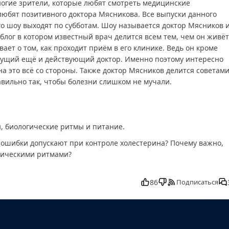
огие зрители, которые любят смотреть медицинские
юбят позитивного доктора Мясникова. Все выпуски данного
о шоу выходят по субботам. Шоу называется доктор Мясников 
, блог в котором известный врач делится всем тем, чем он живёт
ает о том, как проходит приём в его клинике. Ведь он кроме
едущий ещё и действующий доктор. Именно поэтому интересно
на это всё со стороны. Также доктор Мясников делится советами
авильно так, чтобы болезни слишком не мучали.
, биологические ритмы и питание.
е ошибки допускают при контроле холестерина? Почему важно,
гическими ритмами?
латно в хорошем, Доктор Мясников от 13.09.2025 смотреть онла
уск, смотреть Доктор Мясников от 13.09.2025 последний выпуск
86
Подписаться
еть, Доктор Мясников от 13.09.2025 выпуск онлайн, Доктор
 от 13.09.2025 прямо сейчас, Доктор Мясников от 13.09.2025
от 13.09.2025 онлайн бесплатно, программа Доктор Мясников о
9.2025 онлайн, самое интересное в Доктор Мясников от 13.09.20