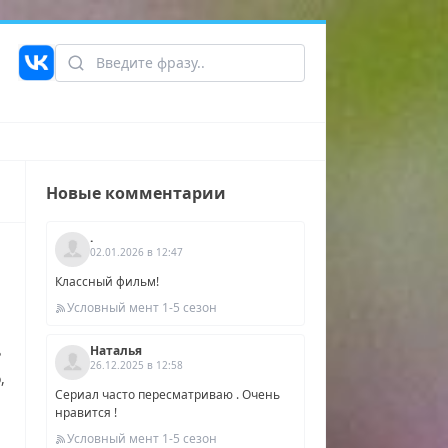
Новые комментарии
.
02.01.2026 в 12:47
Классный фильм!
Условный мент 1-5 сезон
Наталья
?
26.12.2025 в 12:58
,
Сериал часто пересматриваю . Очень
й
нравится !
Условный мент 1-5 сезон