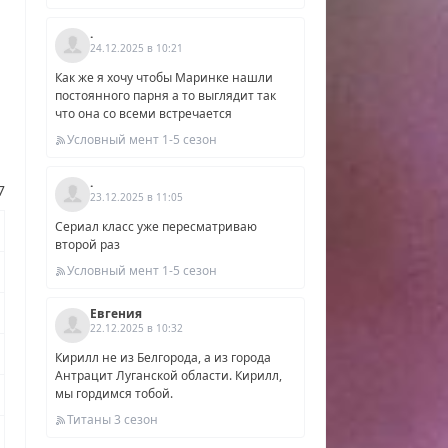
.
24.12.2025 в 10:21
Как же я хочу чтобы Маринке нашли
постоянного парня а то выглядит так
что она со всеми встречается
Условный мент 1-5 сезон
.
7
23.12.2025 в 11:05
Сериал класс уже пересматриваю
второй раз
Условный мент 1-5 сезон
Евгения
22.12.2025 в 10:32
Кирилл не из Белгорода, а из города
Антрацит Луганской области. Кирилл,
мы гордимся тобой.
Титаны 3 сезон