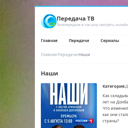
Передача ТВ
Телепередачи и ток-шоу смотреть онлай
Главная
Передачи
Сериалы
›
›
Главная
Передачи
Наши
Наши
Категория:
Д
Как складыв
лет на Донб
Что изменил
как они ста
страны?