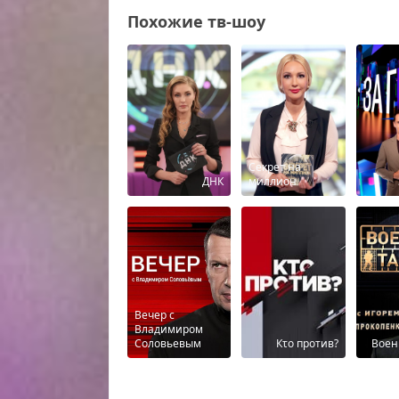
Похожие тв-шоу
Секрет на
ДНК
миллион
Вечер с
Владимиром
Соловьевым
Кτо против?
Воен