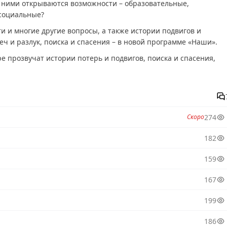
 ними открываются возможности – образовательные,
социальные?
ти и многие другие вопросы, а также истории подвигов и
еч и разлук, поиска и спасения – в новой программе «Наши».
ре прозвучат истории потерь и подвигов, поиска и спасения,
и смотреть онлайн, Наши последний выпуск, смотреть Наши
, Наши выпуск онлайн, Наши эфир, Наши прямо сейчас, Наши
бесплатно, программа Наши, смотреть Наши онлайн, самое
274
я, смотреть онлайн Наши, ток шоу Наши, смотреть программу
Скоро
182
159
167
199
186