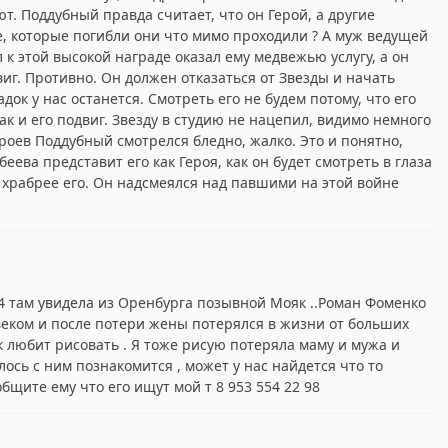
ют. Поддубный правда считает, что он Герой, а другие
те, которые погибли они что мимо проходили ? А муж ведущей
л к этой высокой награде оказал ему медвежью услугу, а он
г. Противно. Он должен отказаться от Звезды и начать
док у нас останется. Смотреть его не будем потому, что его
к и его подвиг. Звезду в студию не нацепил, видимо немного
роев Поддубный смотрелся бледно, жалко. Это и понятно,
беева представит его как Героя, как он будет смотреть в глаза
то храбрее его. Он надсмеялся над павшими на этой войне
4 там увидела из Оренбурга позывной Мояк ..Роман Фоменко
еком и после потери жены потерялся в жизни от больших
 любит рисовать . Я тоже рисую потеряла маму и мужа и
лось с ним познакомится , может у нас найдется что то
бщите ему что его ищут мой т 8 953 554 22 98