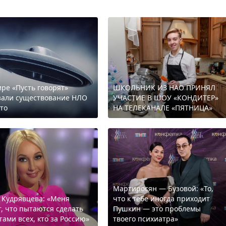
ире «Пусть говорят»
ШКОЛЬНИК ИЗ НАО ПРИНЯЛ
зали существование НЛО
УЧАСТИЕ В ШОУ «КОНДИТЕР»
то
НА ТЕЛЕКАНАЛЕ «ПЯТНИЦА»
Мартиросян — Бузовой: «То,
 Кудрявцева: «Меня
что к тебе иногда приходит
т, что пытаются сделать
Пушкин — это проблемы
тами всех, кто за Россию»
твоего психиатра»