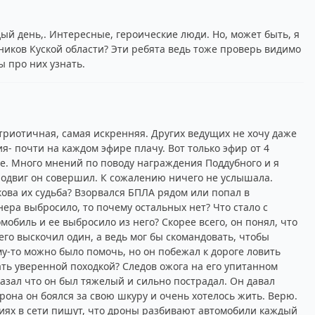
ый день,. Интересные, героические люди. Но, может быть, я
иков Куской области? Эти ребята ведь тоже проверь видимо
ы про них узнать.
риотичная, самая искренняя. Других ведущих не хочу даже
ия- почти на каждом эфире плачу. Вот только эфир от 4
е. Много мнений по поводу награждения Поддубного и я
подвиг он совершил. К сожалению ничего не услышала.
кова их судьба? Взорвался БПЛА рядом или попал в
нера выбросило, то почему остальных нет? Что стало с
мобиль и ее выбросило из него? Скорее всего, он понял, что
его выскочил один, а ведь мог бы скомандовать, чтобы
-то можно было помочь, но он побежал к дороге ловить
ть уверенной походкой? Следов ожога на его упитанном
казал что он был тяжелый и сильно пострадал. Он давал
она он боялся за свою шкуру и очень хотелось жить. Верю.
риях в сети пишут, что дроны разбивают автомобили каждый