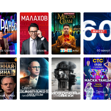
За гранью
Малахов
Место силы
60 минут
Самые
шокирующие
Засекреченные
Маска. Танцы. 1
ная тайна
гипотезы
списки
сезон