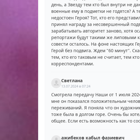
день, а Звезду тем кто был внутри не да
военные ему в подметки не годятся? А 
недостоен Героя? Тот, кто его представи
принял награду за несовершенный подви
зарабатывать авторитет заново, хотя оса
репортажи будут такими же липовыми ка
совести осталось. На фоне настоящих Ге
Герой без подвига. Ждем "60 минут". Ска
тем, кто его таковым не считает, тем к
корреспондентами.
Светлана
13.07.2024 в 07:24
Смотрела передачу Наши от 1 июля 202
мне он показался положительным челов
переживаний. Я поняла что он художник
тоже была в долгом горе. Очень бы хоте
общее. Если есть возможность как то соо
ажибеков кабыл фазиевич