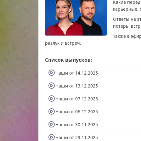
Какие перед
карьерные, 
Ответы на э
потерь, встр
Также в эфи
разлук и встреч.
Наши смотреть бесплатно в хорошем, Наш
Список выпусков:
последний выпуск, Наши сегодня смотреть
телепередача, прямой эфир Наши онлайн 
Наши от 14.12.2025
интересное в Наши, Наши смотреть сегодн
Наши
Наши от 13.12.2025
Наши от 07.12.2025
Наши от 06.12.2025
Наши от 30.11.2025
Наши от 29.11.2025