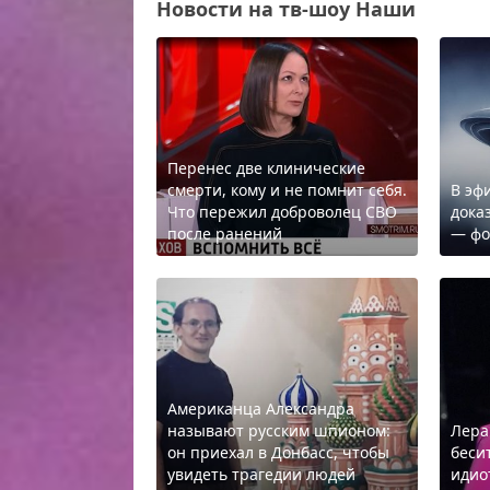
Новости на тв-шоу Наши
Перенес две клинические
смерти, кому и не помнит себя.
В эф
Что пережил доброволец СВО
дока
после ранений
— фо
Американца Александра
называют русским шпионом:
Лера
он приехал в Донбасс, чтобы
беси
увидеть трагедии людей
идио