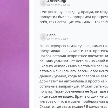
Александр
09.02.2025 в 08:49
Смотрю вашу передачу, правда, не кажд
пропустил была ли программа про срочн
себя, как настоящие мужчины. Стоило б
Вера
03.12.2024 в 01:01
Ваша передача самая лучшая, самая пат
представлять на их месте. Есть претенз
ноября оставил неприятное впечатлени
решила услышать от него лично какой 
Сколько человек было в автомобиле? Ка
автомобиль? Если его, весом более цент
Дашей Дугиной, когда взорвался ее авто
дрон летит на автомобиль и просто из н
остальные выпрыгнули. Может быть кому
попутку. Тяжелораненный не будет шага
лице тоже не видно. Врач в студии не с
интервью, что в момент приближения др
Скажите, где здесь подвиг? В коммента