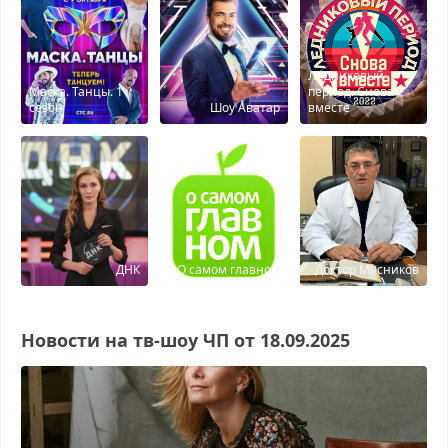
Ледниковый
Маска. Танцы. 1
период. Снова
сезон
Шоу Аватар
вместе
ДНК
О самом главном
Доктор Мясников
Новости на тв-шоу ЧП от 18.09.2025