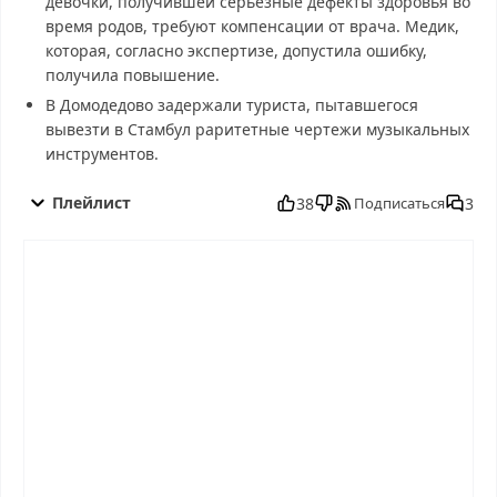
девочки, получившей серьезные дефекты здоровья во
время родов, требуют компенсации от врача. Медик,
которая, согласно экспертизе, допустила ошибку,
получила повышение.
В Домодедово задержали туриста, пытавшегося
вывезти в Стамбул раритетные чертежи музыкальных
инструментов.
ЧП от 18.09.2025 смотреть бесплатно в хорошем, ЧП от
18.09.2025 смотреть онлайн, ЧП от 18.09.2025 последний
Плейлист
38
3
Подписаться
выпуск, смотреть ЧП от 18.09.2025 последний выпуск, ЧП от
18.09.2025 сегодня смотреть, ЧП от 18.09.2025 выпуск онлайн,
ЧП от 18.09.2025 эфир, ЧП от 18.09.2025 прямо сейчас, ЧП от
18.09.2025 телепередача, прямой эфир ЧП от 18.09.2025
онлайн бесплатно, программа ЧП от 18.09.2025, смотреть ЧП от
18.09.2025 онлайн, самое интересное в ЧП от 18.09.2025, ЧП от
18.09.2025 смотреть сегодня, смотреть онлайн ЧП от
18.09.2025, ток шоу ЧП от 18.09.2025, смотреть программу ЧП
от 18.09.2025