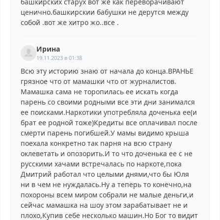
башкирских старух вот же как переворачивают
ценично.башкирскии бабушки не дерутся между
собой .вот же хитро жо..все .
Ирина
19.11.2023 в 01:38
Всю эту историю знаю от начала до конца.ВРАНЬЕ
грязное что от мамашки что от журналистов.
Мамашка сама не торопилась ее искать когда
парень со своими родными все эти дни занимался
ее поисками.Наркотики употребляла доченька ее(и
брат ее родной тоже)Кредиты все оплачивал после
смерти парень погибшей.У мамы видимо крыша
поехала конкретно так парня на всю страну
оклеветать и опозорить.И то что доченька ее с не
русскими хачами встречалась по наркоте,пока
Дмитрий работал что целыми днями,что бы Юля
ни в чем не нуждалась.Ну а теперь то конечно,на
похороны всем миром собрали не малые деньги,и
сейчас мамашка на шоу этом зарабатывает не и
плохо,Купив себе несколько машин.Но Бог то видит