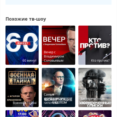
Похожие тв-шоу
Вечер с
Владимиром
60 минут
Соловьевым
Кτо против?
Самые
шокирующие
Засекреченные
Военная тайна
гипотезы
списки