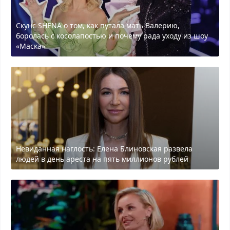
Скунс SHENA о том, как путала мать Валерию,
боролась с косолапостью и почему рада уходу из шоу
«Маска»
Невиданная наглость: Елена Блиновская развела
людей в день ареста на пять миллионов рублей