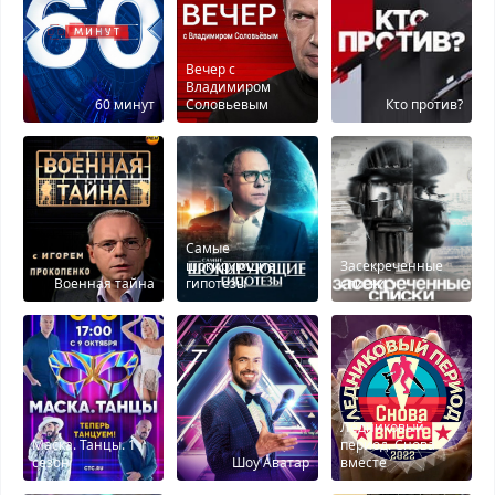
Вечер с
Владимиром
60 минут
Соловьевым
Кτо против?
Самые
шокирующие
Засекреченные
Военная тайна
гипотезы
списки
Ледниковый
Маска. Танцы. 1
период. Снова
сезон
Шоу Аватар
вместе