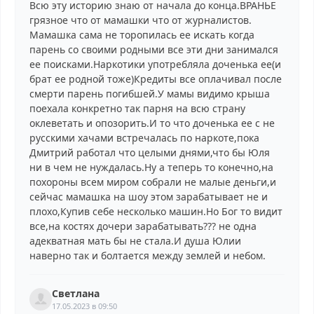
Всю эту историю знаю от начала до конца.ВРАНЬЕ
грязное что от мамашки что от журналистов.
Мамашка сама не торопилась ее искать когда
парень со своими родными все эти дни занимался
ее поисками.Наркотики употребляла доченька ее(и
брат ее родной тоже)Кредиты все оплачивал после
смерти парень погибшей.У мамы видимо крыша
поехала конкретно так парня на всю страну
оклеветать и опозорить.И то что доченька ее с не
русскими хачами встречалась по наркоте,пока
Дмитрий работал что целыми днями,что бы Юля
ни в чем не нуждалась.Ну а теперь то конечно,на
похороны всем миром собрали не малые деньги,и
сейчас мамашка на шоу этом зарабатывает не и
плохо,Купив себе несколько машин.Но Бог то видит
все,на костях дочери зарабатывать??? не одна
адекватная мать бы не стала.И душа Юлии
наверно так и болтается между землей и небом.
Светлана
17.05.2023 в 09:50