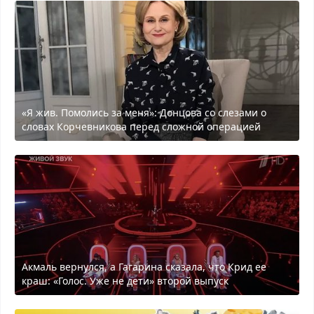
«Я жив. Помолись за меня»: Донцова со слезами о
словах Корчевникова перед сложной операцией
Акмаль вернулся, а Гагарина сказала, что Крид ее
краш: «Голос. Уже не дети» второй выпуск