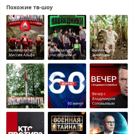
Похожие тв-шоу
Выживалити.
Выживалити.
Выживалити.
Миссия Альфа
Наследники
Змееловы
Выживалити.
Вечер с
Миссия Альфа 3
Владимиром
сезон
60 минут
Соловьевым