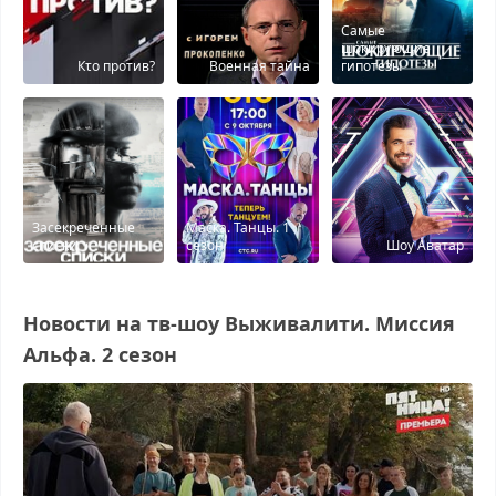
Самые
шокирующие
Кτо против?
Военная тайна
гипотезы
Засекреченные
Маска. Танцы. 1
списки
сезон
Шоу Аватар
Новости на тв-шоу Выживалити. Миссия
Альфа. 2 сезон