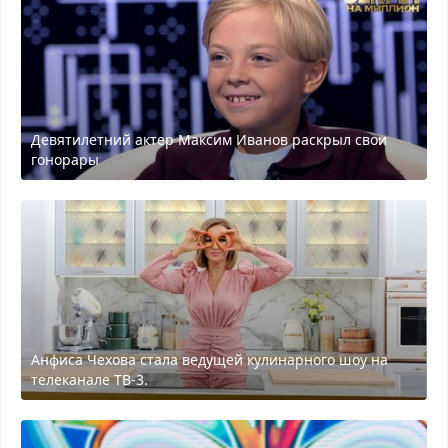
Девятилетний актер Максим Иванов раскрыл свои
гонорары
Анфиса Чехова стала ведущей кулинарного шоу на
телеканале ТВ-3.