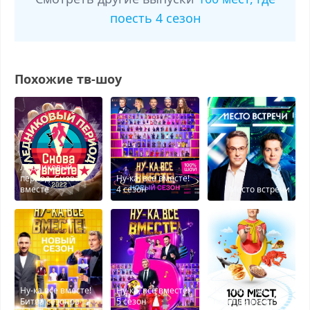
поесть 4 сезон
Похожие тв-шоу
Ледниковый
период. Снова
Ну-ка, все вместе!
вместе
4 сезон
Место встречи
Ну-ка все вместе!
Ну-ка, все вместе!
100 мест, где
Битва сезонов
5 сезон
поесть 2 сезон