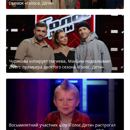
съемок «Голоса. Дети»
Чурикова копирует Нагиева, МакSим подкалывает
Zivert: премьера десятого сезона «Голос. Дети»
Восьмилетний участник шоу «Голос.Дети» растрогал