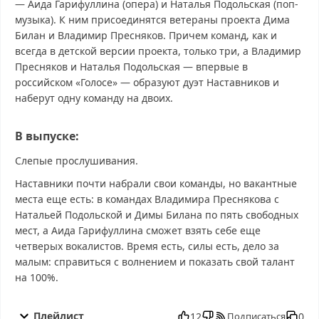
— Аида Гарифуллина (опера) и Наталья Подольская (поп-
музыка). К ним присоединятся ветераны проекта Дима
Билан и Владимир Пресняков. Причем команд, как и
всегда в детской версии проекта, только три, а Владимир
Пресняков и Наталья Подольская — впервые в
российском «Голосе» — образуют дуэт Наставников и
наберут одну команду на двоих.
В выпуске:
Слепые прослушивания.
Наставники почти набрали свои команды, но вакантные
места еще есть: в командах Владимира Преснякова с
Натальей Подольской и Димы Билана по пять свободных
мест, а Аида Гарифуллина сможет взять себе еще
четверых вокалистов. Время есть, силы есть, дело за
малым: справиться с волнением и показать свой талант
на 100%.
Голос. Дети 12 сезон 7 выпуск от 17.10.2025 смотреть бесплатно
в хорошем, Голос. Дети 12 сезон 7 выпуск от 17.10.2025
Плейлист
12
0
Подписаться