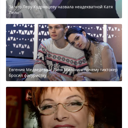
За что Леру Кудрявцеву назвала неадекватной Катя
Лель
Евгения Медведева и Даня Милохин: почему тиктокер
бросил фигуристку