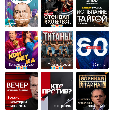
Хочу перемен 2
Фактор страха 1
сезон
Стендап рулетка
сезон
Конфетка 2 сезон
Титаны 3 сезон
60 минут
Вечер с
Владимиром
Соловьевым
Кτо против?
Военная тайна