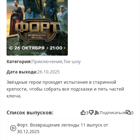
Категория:
Приключения
Ток-шоу
Дата выхода:
26.10.2025
Звёздные герои проходят испытания в старинной
крепости, чтобы собрать все подсказки и пять частей
ключа.
Форт. Возвращение легенды смотреть бесплатно в
Список выпусков:
хорошем, Форт. Возвращение легенды смотреть онлайн,
3
0
Подписаться
Форт. Возвращение легенды последний выпуск, смотреть
Форт. Возвращение легенды 11 выпуск от
Форт. Возвращение легенды последний выпуск, Форт.
30.12.2025
Возвращение легенды сегодня смотреть, Форт.
Возвращение легенды выпуск онлайн, Форт.