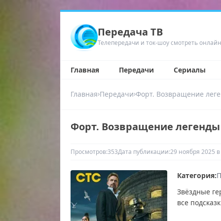
Передача ТВ
Телепередачи и ток-шоу смотреть онлай
Главная
Передачи
Сериалы
›
›
Главная
Передачи
Форт. Возвращение лег
Форт. Возвращение легенды 4
Просмотров:
353
Дата публикации:
29 ноября 2025 в
Категория:
П
Звёздные ге
все подсказк