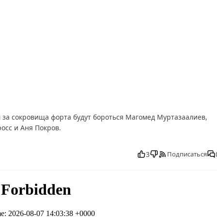
м за сокровища форта будут бороться Магомед Муртазаалиев,
осс и Аня Покров.
1.2025 смотреть бесплатно в хорошем, Форт. Возвращение леге
т. Возвращение легенды 4 выпуск от 16.11.2025 последний выпус
3
Подписаться
к от 16.11.2025 последний выпуск, Форт. Возвращение легенды 
 Возвращение легенды 4 выпуск от 16.11.2025 выпуск онлайн, Фо
эфир, Форт. Возвращение легенды 4 выпуск от 16.11.2025 прямо
 от 16.11.2025 телепередача, прямой эфир Форт. Возвращение
атно, программа Форт. Возвращение легенды 4 выпуск от
ды 4 выпуск от 16.11.2025 онлайн, самое интересное в Форт.