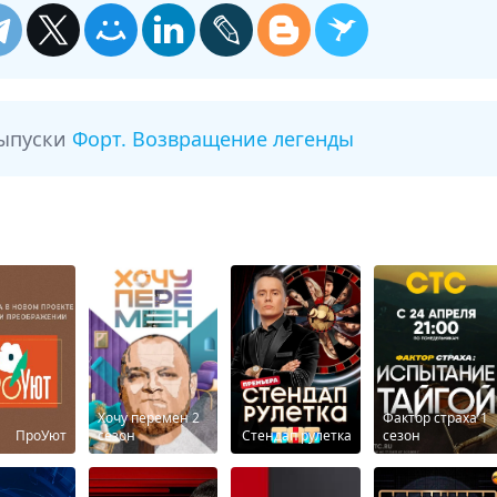
выпуски
Форт. Возвращение легенды
Хочу перемен 2
Фактор страха 1
ПроУют
сезон
Стендап рулетка
сезон