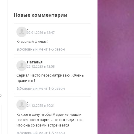
Новые комментарии
.
02.01.2026 в 12:47
Классный фильм!
Условный мент 1-5 сезон
Наталья
26.12.2025 в 12:58
Сериал часто пересматриваю . Очень
нравится !
нды
Условный мент 1-5 сезон
к,
0
4
.
24.12.2025 в 10:21
рт.
Как же я хочу чтобы Маринке нашли
постоянного парня а то выглядит так
что она со всеми встречается
Условный мент 1-5 сезон