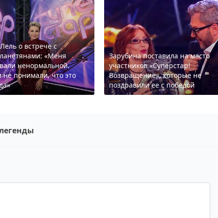
 Лель о встрече с
ланетянами: «Меня
Зарубина поставила на место
вали ненормальной.
участников «Суперстар!
 не понимали, что это
Возвращение», которые не
да»
поздравили ее с победой
 легенды