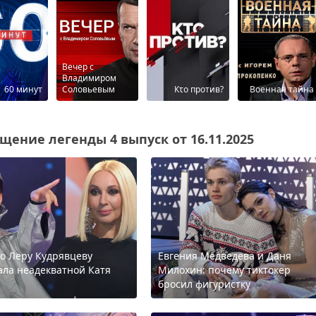
Вечер с
Владимиром
60 минут
Соловьевым
Кτо против?
Военная тайна
щение легенды 4 выпуск от 16.11.2025
то Леру Кудрявцеву
Евгения Медведева и Даня
ала неадекватной Катя
Милохин: почему тиктокер
бросил фигуристку