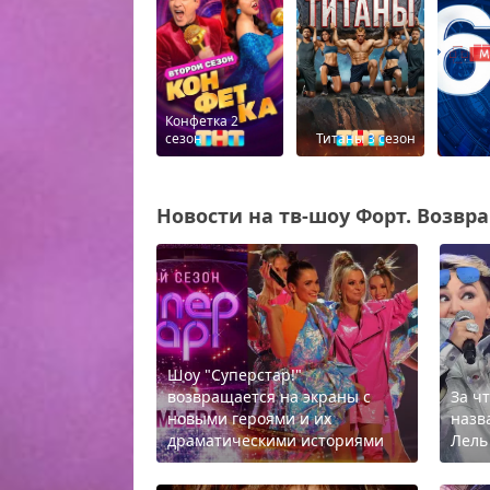
Конфетка 2
сезон
Титаны 3 сезон
Новости на тв-шоу Форт. Возвра
Шоу "Суперстар!"
возвращается на экраны с
За ч
новыми героями и их
назв
драматическими историями
Лель