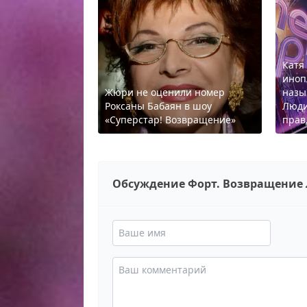
Катя
иноп
Жюри не оценили номер
назы
Роксаны Бабаян в шоу
Люди
«Суперстар! Возвращение»
прав
Обсуждение Форт. Возвращение