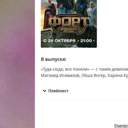
В выпуске:
«Туда-сюда, все поняли» — с таким девизо
Магомед Исмаилов, Лёша Янгер, Карина Кр
Форт. Возвращение легенды 4 выпуск от 16.1
4 выпуск от 16.11.2025 смотреть онлайн, Фор
Плейлист
смотреть Форт. Возвращение легенды 4 выпус
выпуск от 16.11.2025 сегодня смотреть, Форт.
Возвращение легенды 4 выпуск от 16.11.2025 
сейчас, Форт. Возвращение легенды 4 выпуск
легенды 4 выпуск от 16.11.2025 онлайн беспл
16.11.2025, смотреть Форт. Возвращение леген