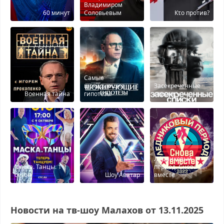
Владимиром
60 минут
Соловьевым
Кτо против?
Самые
шокирующие
Засекреченные
Военная тайна
гипотезы
списки
Ледниковый
Маска. Танцы. 1
период. Снова
сезон
Шоу Аватар
вместе
Новости на тв-шоу Малахов от 13.11.2025