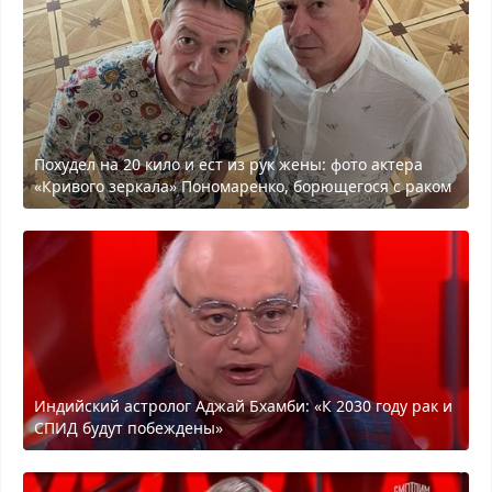
Похудел на 20 кило и ест из рук жены: фото актера
«Кривого зеркала» Пономаренко, борющегося с раком
Индийский астролог Аджай Бхамби: «К 2030 году рак и
СПИД будут побеждены»