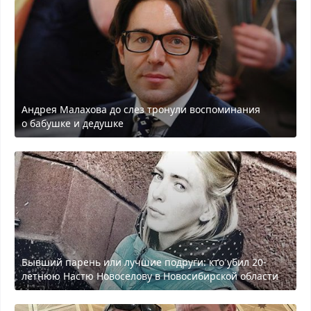
Андрея Малахова до слез тронули воспоминания
о бабушке и дедушке
Бывший парень или лучшие подруги: кто убил 20-
летнюю Настю Новоселову в Новосибирской области