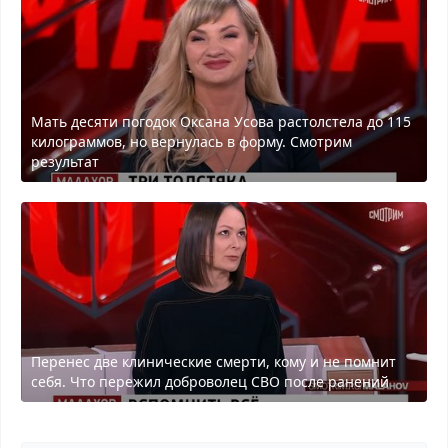
Мать десяти погодок Оксана Усова растолстела до 115
килограммов, но вернулась в форму. Смотрим
результат
Перенес две клинические смерти, кому и не помнит
себя. Что пережил доброволец СВО после ранений