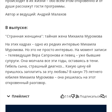
происходят в их жизни – обо всем этом откровенно и от
души расскажут гости программы.
Автор и ведущий: Андрей Малахов
В выпуске:
"Странная женщина": тайная жена Михаила Муромова
На этих кадрах – одно из редких интервью Михаила
Муромова. Но это не просто интервью. На момент записи
– телеведущая Вера Сапронова и певец – уже бывшие
супруги. Она молчала все эти годы, оставаясь в тени.
Гибель сына, страшный диагноз… Какую цену ей
пришлось заплатить за эту любовь? В канун 75-летнего
юбилея Михаила Муромова – она решилась на этот
откровенный разговор.
Малахов от 13.11.2025 смотреть бесплатно в хорошем, Малахов
от 13.11.2025 смотреть онлайн, Малахов от 13.11.2025
Плейлист
114
4
Подписаться
последний выпуск, смотреть Малахов от 13.11.2025 последний
выпуск, Малахов от 13.11.2025 сегодня смотреть, Малахов от
13.11.2025 выпуск онлайн, Малахов от 13.11.2025 эфир,