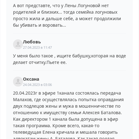
А вот представте, что у Лены Логуновой нет
родителей и близких... тогда семейка логуновых
просто жила и дальше себе, а может продолжили
бы убивать и воровать...
Любовь
27.04.2023 в 11:47
У меня было такое , ищите бабушку,которая на воде
делает отчитку.Пьете ее.
Оксана
24.04.2023 в 03:06
20.04.2023г в эфире 1канала состоялась передача
Малахов, где осуществлялась попытка оправдания
двух подлецов жены и мужа в мошенничестве по
отношению к имуществу семьи Алексея Баталова.
Как директором 1 канала была допущена в эфир
такая программа. Кроме всего, какая-то
телеведущая Елена кричала и мешала говорить
адвокатам жены А. Баталова. Как такая подлая