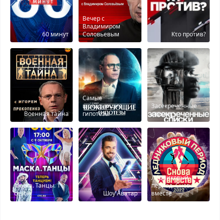
Вечер с
Владимиром
60 минут
Соловьевым
Кτо против?
Самые
шокирующие
Засекреченные
Военная тайна
гипотезы
списки
Ледниковый
Маска. Танцы. 1
период. Снова
сезон
Шоу Аватар
вместе