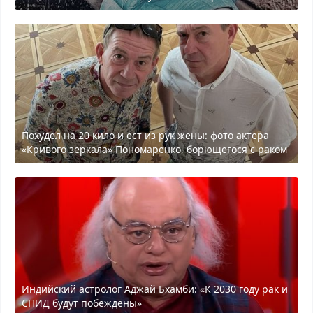
Похудел на 20 кило и ест из рук жены: фото актера
«Кривого зеркала» Пономаренко, борющегося с раком
Индийский астролог Аджай Бхамби: «К 2030 году рак и
СПИД будут побеждены»