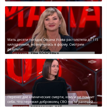
Мать десяти погодок Оксана Усова растолстела до 115
килограммов, но вернулась в форму. Смотрим
результат
Перенес две клинические смерти, кому и не помнит
себя. Что пережил доброволец СВО после ранений