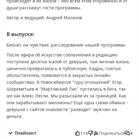
происходят в их жизни – обо всем этом откровенно и от
души расскажут гости программы.
Автор и ведущий: Андрей Малахов
В выпуске:
Бизнес на чувствах: расследование нашей программы
После эфира об искусстве соблазнения в редакцию
поступили десятки жалоб от девушек, чья личная жизнь
цинично превратилась в публичную. Кадры, снятые
обольстителем, появляются в закрытых онлайн-
сообществах. В Новосибирске "гуру отношений" Егор
Шереметьев и "Мартовский Лис" пустились в бега, так
же как Алекс Лесли. Мы разыскали их за границей. Как
они зарабатывают миллионы? Еще одна схема обмана –
девушки с сайтов знакомств "разводят" мужчин на
деньги.
Малахов от 10.12.2025 смотреть бесплатно в хорошем, Малахов
от 10.12.2025 смотреть онлайн, Малахов от 10.12.2025
Плейлист
114
4
Подписаться