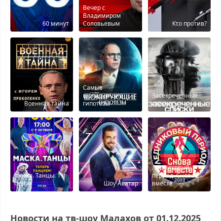
Вечер с
Владимиром
60 минут
Соловьевым
Кτо против?
Самые
шокирующие
Засекреченные
Военная тайна
гипотезы
списки
Ледниковый
Маска. Танцы. 1
период. Снова
сезон
Шоу Аватар
вместе
Новости на тв-шоу Малахов от 01.12.2025