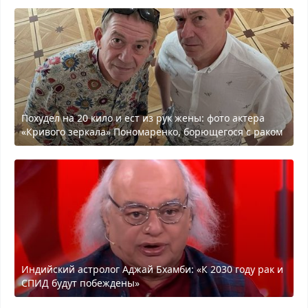
Похудел на 20 кило и ест из рук жены: фото актера
«Кривого зеркала» Пономаренко, борющегося с раком
Индийский астролог Аджай Бхамби: «К 2030 году рак и
СПИД будут побеждены»