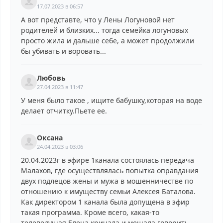
17.07.2023 в 06:57
А вот представте, что у Лены Логуновой нет
родителей и близких... тогда семейка логуновых
просто жила и дальше себе, а может продолжили
бы убивать и воровать...
Любовь
27.04.2023 в 11:47
У меня было такое , ищите бабушку,которая на воде
делает отчитку.Пьете ее.
Оксана
24.04.2023 в 03:06
20.04.2023г в эфире 1канала состоялась передача
Малахов, где осуществлялась попытка оправдания
двух подлецов жены и мужа в мошенничестве по
отношению к имуществу семьи Алексея Баталова.
Как директором 1 канала была допущена в эфир
такая программа. Кроме всего, какая-то
телеведущая Елена кричала и мешала говорить