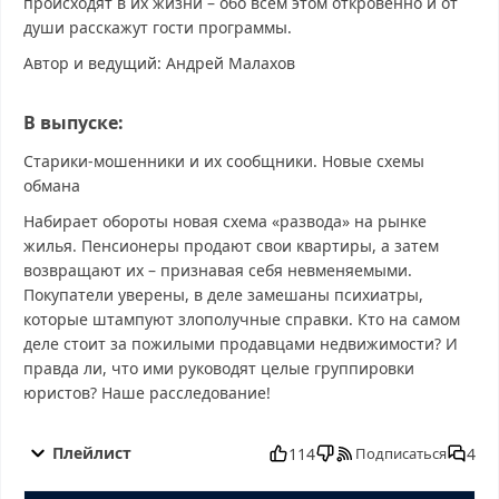
происходят в их жизни – обо всем этом откровенно и от
души расскажут гости программы.
Автор и ведущий: Андрей Малахов
В выпуске:
Старики-мошенники и их сообщники. Новые схемы
обмана
Набирает обороты новая схема «развода» на рынке
жилья. Пенсионеры продают свои квартиры, а затем
возвращают их – признавая себя невменяемыми.
Покупатели уверены, в деле замешаны психиатры,
которые штампуют злополучные справки. Кто на самом
деле стоит за пожилыми продавцами недвижимости? И
правда ли, что ими руководят целые группировки
юристов? Наше расследование!
Малахов от 01.12.2025 смотреть бесплатно в хорошем, Малахов
от 01.12.2025 смотреть онлайн, Малахов от 01.12.2025
Плейлист
114
4
Подписаться
последний выпуск, смотреть Малахов от 01.12.2025 последний
выпуск, Малахов от 01.12.2025 сегодня смотреть, Малахов от