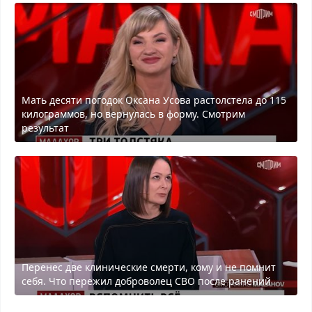
Мать десяти погодок Оксана Усова растолстела до 115
килограммов, но вернулась в форму. Смотрим
результат
Перенес две клинические смерти, кому и не помнит
себя. Что пережил доброволец СВО после ранений