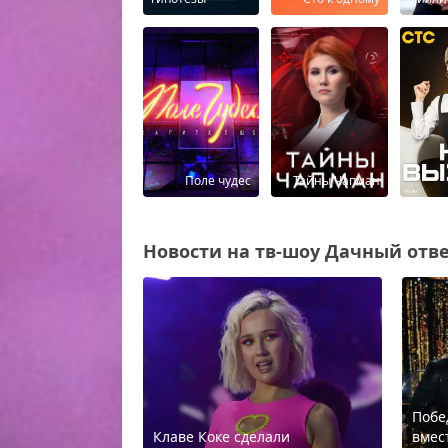
Поле чудес
Тайны Чапман
Новости на тв-шоу Дачный ответ
Побе
Клаве Коке сделали
вмест