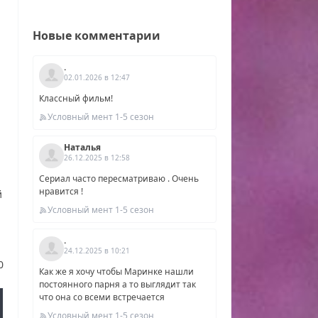
Новые комментарии
.
02.01.2026 в 12:47
Классный фильм!
Условный мент 1-5 сезон
Наталья
26.12.2025 в 12:58
Сериал часто пересматриваю . Очень
нравится !
й
Условный мент 1-5 сезон
.
24.12.2025 в 10:21
ный
0
Как же я хочу чтобы Маринке нашли
постоянного парня а то выглядит так
что она со всеми встречается
т
Условный мент 1-5 сезон