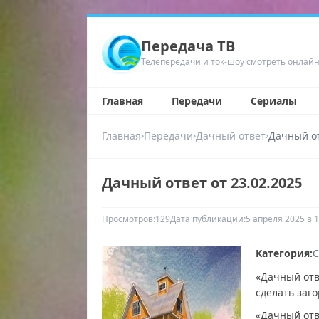
Передача ТВ
Телепередачи и ток-шоу смотреть онлай
Главная
Передачи
Сериалы
›
›
›
Главная
Передачи
Дачный ответ
Дачный от
Дачный ответ от 23.02.2025
Просмотров:
129
Дата публикации:
5 апреля 2025 в 1
Категория:
С
«Дачный отв
сделать заг
«Дачный отв