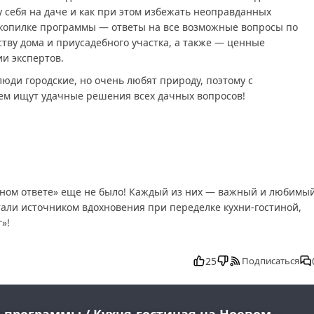
у себя на даче и как при этом избежать неоправданных
 копилке программы — ответы на все возможные вопросы по
ству дома и приусадебного участка, а также — ценные
и экспертов.
юди городские, но очень любят природу, поэтому с
ем ищут удачные решения всех дачных вопросов!
чном ответе» еще не было! Каждый из них — важный и любимы
али источником вдохновения при переделке кухни-гостиной,
»!
но в хорошем, Дачный ответ от 23.02.2025 смотреть онлайн,
, смотреть Дачный ответ от 23.02.2025 последний выпуск, Дач
25
Подписаться
 ответ от 23.02.2025 выпуск онлайн, Дачный ответ от 23.02.2025
ас, Дачный ответ от 23.02.2025 телепередача, прямой эфир
, программа Дачный ответ от 23.02.2025, смотреть Дачный отве