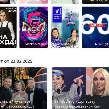
Давай
На выход!
Маска 5 сезон
поженимся
60 минут
 от 23.02.2025
дитель "Ну-ка, все
За что Леру Кудрявцеву
е!" рассказала, куда
назвала неадекватной Катя