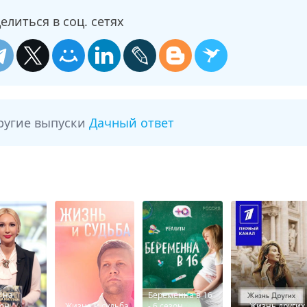
елиться в соц. сетях
ругие выпуски
Дачный ответ
 на
Беременна в 16
он
Жизнь и судьба
- 6 сезон
Жизнь других