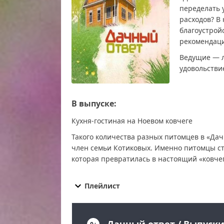
переделать 
расходов? В
благоустрой
рекомендаци
Ведущие — л
удовольстви
В выпуске:
Кухня-гостиная на Ноевом ковчеге
Такого количества разных питомцев в «Да
член семьи Котиковых. Именно питомцы ст
которая превратилась в настоящий «ковчег
Дачный ответ от 23.02.2025 смотреть бесплат
Дачный ответ от 23.02.2025 последний выпуск
Плейлист
ответ от 23.02.2025 сегодня смотреть, Дачный
эфир, Дачный ответ от 23.02.2025 прямо сейч
Дачный ответ от 23.02.2025 онлайн бесплатно