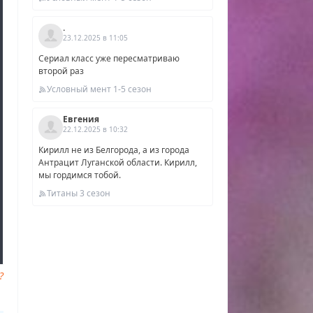
мму
.
23.12.2025 в 11:05
Сериал класс уже пересматриваю
второй раз
Условный мент 1-5 сезон
Евгения
22.12.2025 в 10:32
Кирилл не из Белгорода, а из города
Антрацит Луганской области. Кирилл,
мы гордимся тобой.
Титаны 3 сезон
?