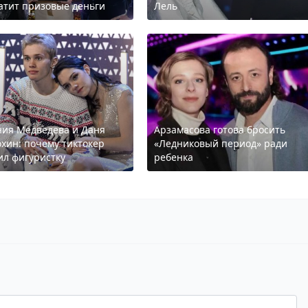
атит призовые деньги
Лель
ния Медведева и Даня
Арзамасова готова бросить
хин: почему тиктокер
«Ледниковый период» ради
ил фигуристку
ребенка