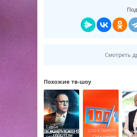
Под
Смотреть д
Похожие тв-шоу
Самые
шокирующие
Секрет
гипотезы
Сто к одному
милли