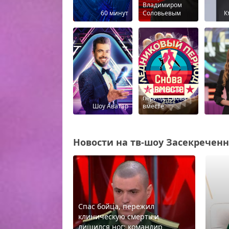
Владимиром
60 минут
Соловьевым
К
Ледниковый
период. Снова
Шоу Аватар
вместе
Новости на тв-шоу Засекреченны
Спас бойца, пережил
клиническую смерть и
лишился ног: командир