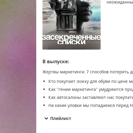
неожиданных
В выпуске:
Жертвы маркетинга: 7 способов потерять д
Кто покупает ложку для обуви по цене
Как "гении маркетинга" умудряются про
Как автосалоны заставляют нас покупа
На какие уловки мы попадаемся перед 
Засекреченные списки от 13.12.2025 смотреть
смотреть онлайн, Засекреченные списки от 1
Плейлист
13.12.2025 последний выпуск, Засекреченные 
13.12.2025 выпуск онлайн, Засекреченные спи