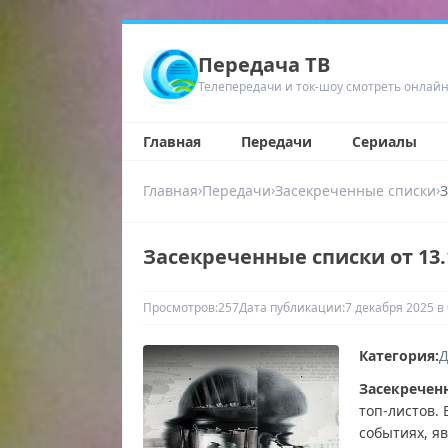
Передача ТВ
Телепередачи и ток-шоу смотреть онлай
Главная
Передачи
Сериалы
›
›
›
Главная
Передачи
Засекреченные списки
З
Засекреченные списки от 13.
Просмотров:
257
Дата публикации:
7 декабря 2025 в 
Категория:
Д
Засекречен
топ-листов.
событиях, я