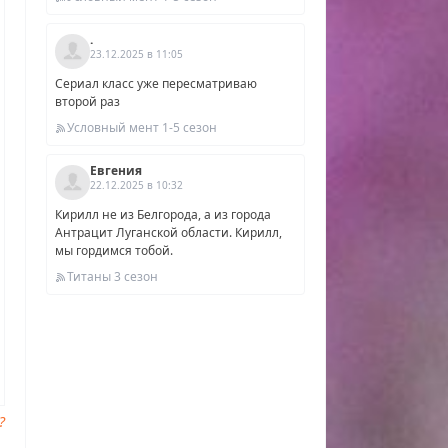
5
.
2025
23.12.2025 в 11:05
Сериал класс уже пересматриваю
второй раз
Условный мент 1-5 сезон
Евгения
22.12.2025 в 10:32
Кирилл не из Белгорода, а из города
Антрацит Луганской области. Кирилл,
мы гордимся тобой.
Титаны 3 сезон
?