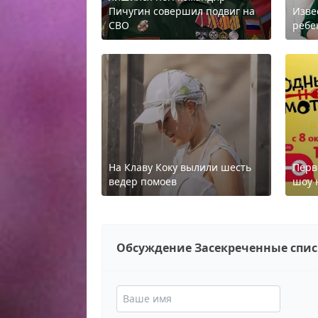
Пичугин совершил подвиг на
Изве
СВО
ребе
На Клаву Коку вылили шесть
Перв
ведер помоев
шоу 
Обсуждение Засекреченные спи