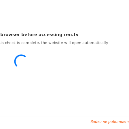
телепередача, прямой эфир Засекреченные списки от 13.12.202
списки от 13.12.2025, смотреть Засекреченные списки от
реченные списки от 13.12.2025, Засекреченные списки от 13.12.
нные списки от 13.12.2025, ток шоу Засекреченные списки от
е списки от 13.12.2025
Видео не работает