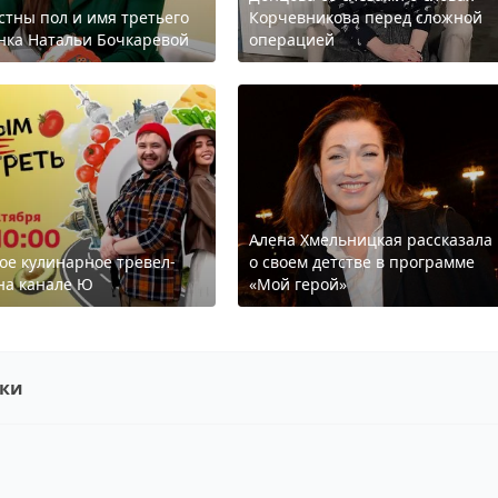
стны пол и имя третьего
Корчевникова перед сложной
нка Натальи Бочкаревой
операцией
Алена Хмельницкая рассказала
ое кулинарное тревел-
о своем детстве в программе
на канале Ю
«Мой герой»
ски