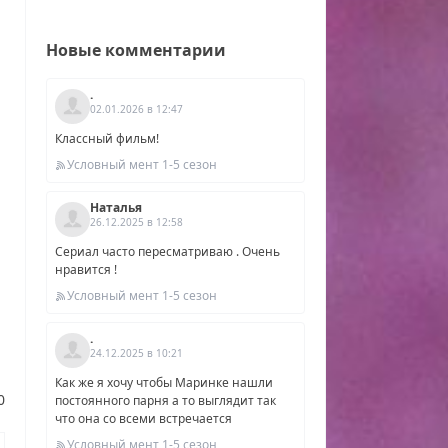
Новые комментарии
.
02.01.2026 в 12:47
Классный фильм!
Условный мент 1-5 сезон
Наталья
26.12.2025 в 12:58
Сериал часто пересматриваю . Очень
нравится !
Условный мент 1-5 сезон
.
24.12.2025 в 10:21
Как же я хочу чтобы Маринке нашли
0
постоянного парня а то выглядит так
от
что она со всеми встречается
ямо
Условный мент 1-5 сезон