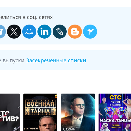
елиться в соц. сетях
е выпуски
Засекреченные списки
Самые