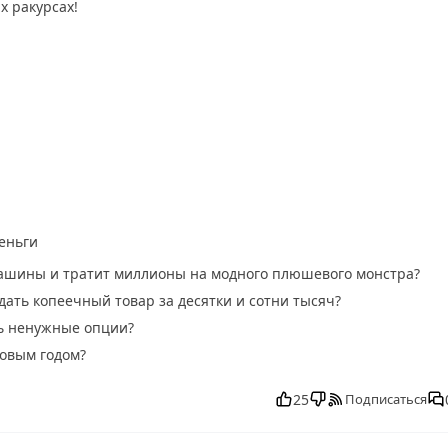
 ракурсах!
еньги
 машины и тратит миллионы на модного плюшевого монстра?
дать копеечный товар за десятки и сотни тысяч?
ть ненужные опции?
Новым годом?
 бесплатно в хорошем, Засекреченные списки от 13.12.2025
3.12.2025 последний выпуск, смотреть Засекреченные списки от
25
Подписаться
списки от 13.12.2025 сегодня смотреть, Засекреченные списки 
ски от 13.12.2025 эфир, Засекреченные списки от 13.12.2025 пр