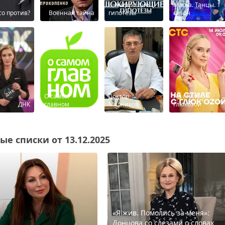
шокирующие
Маска. Танцы. 1
τо против?
Военная тайна
гипотезы
сезон
О самом
Доктор
На стиле с
ДНК
главном
Мясников
Глюкозой
е списки от 13.12.2025
«Я жив. Помолись за меня»:
Донцова со слезами о словах