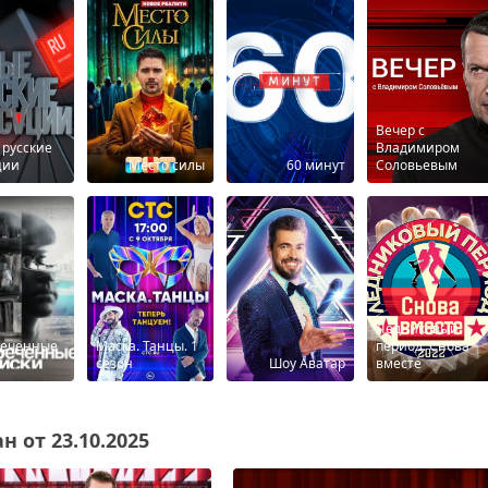
Вечер с
 русские
Владимиром
ции
Место силы
60 минут
Соловьевым
Ледниковый
реченные
Маска. Танцы. 1
период. Снова
и
сезон
Шоу Аватар
вместе
 от 23.10.2025