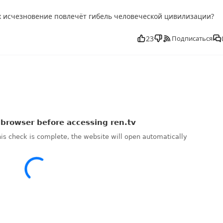
х исчезновение повлечёт гибель человеческой цивилизации?
но в хорошем, Тайны Чапман от 23.10.2025 смотреть онлайн,
, смотреть Тайны Чапман от 23.10.2025 последний выпуск, Тай
23
Подписаться
ы Чапман от 23.10.2025 выпуск онлайн, Тайны Чапман от 23.10.2
час, Тайны Чапман от 23.10.2025 телепередача, прямой эфир Та
рамма Тайны Чапман от 23.10.2025, смотреть Тайны Чапман от
 Чапман от 23.10.2025, Тайны Чапман от 23.10.2025 смотреть
.10.2025, ток шоу Тайны Чапман от 23.10.2025, смотреть прогр