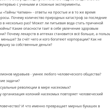
интервью с учеными и сложные эксперименты.
ы «Тайны Чапман» - ответы на простые и в то же время
росы. Почему количество природных катастроф за последние
о в несколько раз? Может ли питьевая вода стать причиной
войны? Какие опасности таит в себе увлечение здоровым
ни? Почему лекарств в аптеках становится всё больше, а польз
 меньше? За счёт чего и кого богатеют корпорации? Как не
овушку за собственные деньги?
лионов муравьев - умнее любого человеческого общества?
кие задачи?
ксуальные революции в мире насекомых?
у организация колоний насекомых повторяет человеческий
еловечество? И что именно превращает мирных букашек в