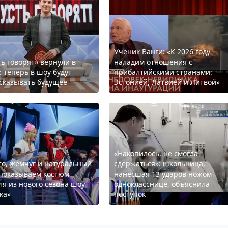
Ученик Ванги: «К 2026 году
ть говорят» вернули в
наладим отношения с
: теперь в шоу будут
прибалтийскими странами:
сказывать будущее
Эстонией, Латвией и Литвой»
«Накопилось, не смогла
то, жемчуг и натуральный
сдержаться»: школьница,
 показываем костюм
нанесшая 13 ударов ножом
ля из нового сезона шоу
однокласснице, объяснила
ка»
поступок