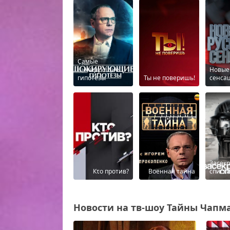
Самые
шокирующие
Новые
гипотезы
Ты не поверишь!
сенса
Засек
Кτо против?
Военная тайна
списк
Новости на тв-шоу Тайны Чапман