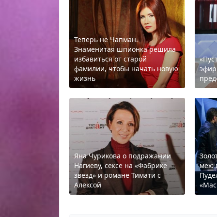
Теперь не Чапман.
Знаменитая шпионка решила
избавиться от старой
«Пус
фамилии, чтобы начать новую
эфир
жизнь
пред
Яна Чурикова о подражании
Золо
Нагиеву, сексе на «Фабрике
мех:
звезд» и романе Тимати с
Пуде
Алексой
«Мас