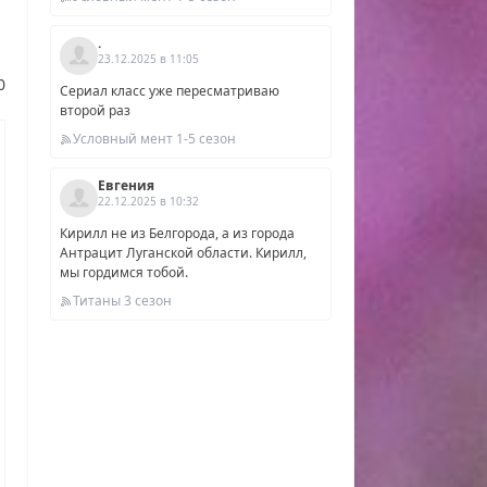
.
23.12.2025 в 11:05
ны
0
Сериал класс уже пересматриваю
025
второй раз
йны
Условный мент 1-5 сезон
Евгения
амму
22.12.2025 в 10:32
Кирилл не из Белгорода, а из города
Антрацит Луганской области. Кирилл,
мы гордимся тобой.
Титаны 3 сезон