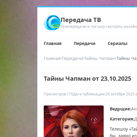
Передача ТВ
Телепередачи и ток-шоу смотреть онлай
Главная
Передачи
Сериалы
›
›
›
Главная
Передачи
Тайны Чапман
Тайны Ча
Тайны Чапман от 23.10.2025
Просмотров:
170
Дата публикации:
26 октября 2025 в
Ведущие:
Ан
Категория:
Д
Телешоу «Та
бы, давно и