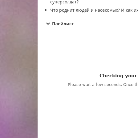
суперсолдат?
Что роднит людей и насекомых? И как и
Тайны Чапман от 23.10.2025 смотреть бесплат
Тайны Чапман от 23.10.2025 последний выпуск
Плейлист
Чапман от 23.10.2025 сегодня смотреть, Тайн
эфир, Тайны Чапман от 23.10.2025 прямо сей
Чапман от 23.10.2025 онлайн бесплатно, прог
23.10.2025 онлайн, самое интересное в Тайны
сегодня, смотреть онлайн Тайны Чапман от 23
Тайны Чапман от 23.10.2025