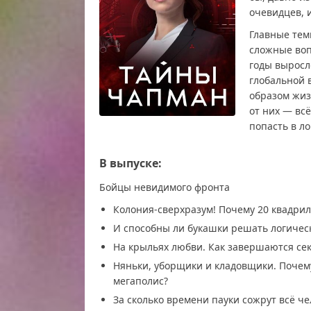
очевидцев, 
Главные тем
сложные воп
годы выросл
глобальной 
образом жиз
от них — всё
попасть в л
В выпуске:
Бойцы невидимого фронта
Колония-сверхразум! Почему 20 квадрил
И способны ли букашки решать логичес
На крыльях любви. Как завершаются се
Няньки, уборщики и кладовщики. Почем
мегаполис?
За сколько времени пауки сожрут всё ч