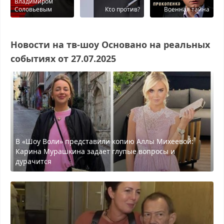
Владимиром
Соловьевым
Кτо против?
Военная тайна
Новости на тв-шоу Основано на реальных
событиях от 27.07.2025
В «Шоу Воли» представили копию Аллы Михеевой:
Карина Мурашкина задает глупые вопросы и
дурачится