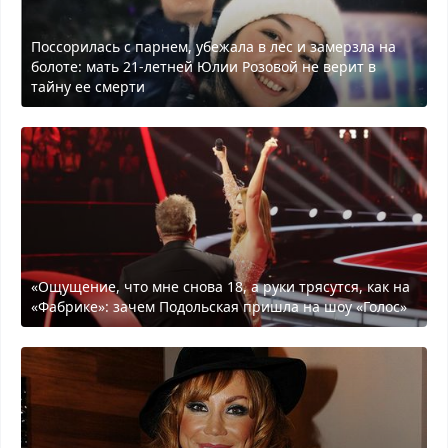
Поссорилась с парнем, убежала в лес и замерзла на
болоте: мать 21-летней Юлии Розовой не верит в
тайну ее смерти
«Ощущение, что мне снова 18, а руки трясутся, как на
«Фабрике»: зачем Подольская пришла на шоу «Голос»