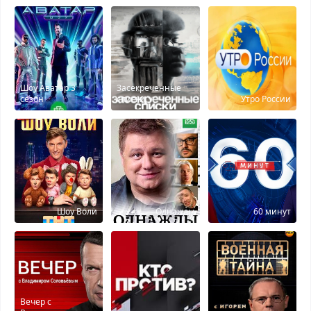
Шоу Аватар 3
Засекреченные
сезон
списки
Утро России
Шоу Воли
Однажды
60 минут
Вечер с