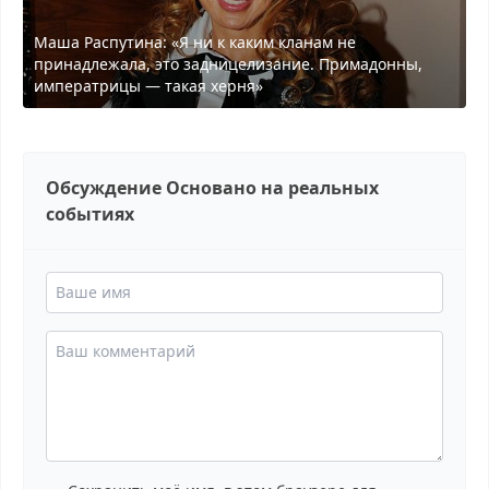
Маша Распутина: «Я ни к каким кланам не
принадлежала, это задницелизание. Примадонны,
императрицы — такая херня»
Обсуждение Основано на реальных
событиях