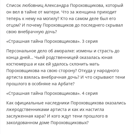
Список любовниц Александра Пороховщикова, который
он вел в тайне от матери. Что за женщина приходит
теперь к нему на могилу? Кто на самом деле был его
отцом? И почему Пороховщиков до последнего скрывал
свою внебрачную дочь?
«Страшная тайна Пороховщикова». 3 серия
Персональное дело об аморалке: измены и страсть до
конца дней… Чьей родственницей оказалась юная
костюмерша и как ей удалось склонить мать
Пороховщикова на свою сторону? Откуда у народного
артиста взялась внебрачная дочь? И что скрывают тени
прошлого в особняке на Арбате?
«Страшная тайна Пороховщикова». 4 серия
Как официальные наследники Пороховщикова оказались
лжеродственниками артиста и как их настигла
заслуженная кара? И кого ждут тени прошлого в
заколдованном доме Пороховщиковых?
Основано на реальных событиях от 27.07.2025 смотреть