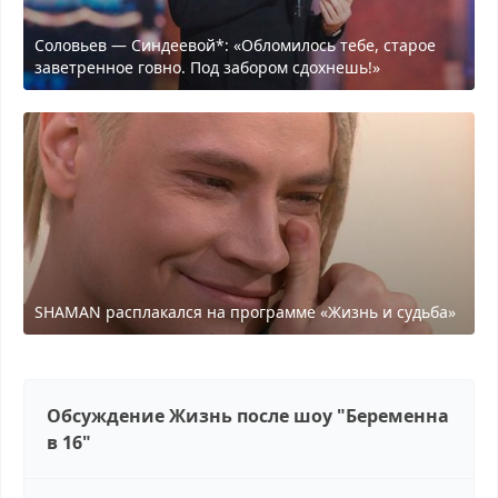
Соловьев — Синдеевой*: «Обломилось тебе, старое
заветренное говно. Под забором сдохнешь!»
SHAMAN расплакался на программе «Жизнь и судьба»
Обсуждение Жизнь после шоу "Беременна
в 16"