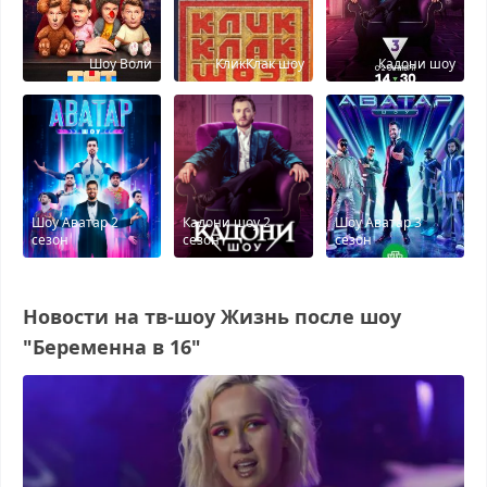
Шоу Воли
КликКлак шоу
Кадони шоу
Шоу Аватар 2
Кадони шоу 2
Шоу Аватар 3
сезон
сезон
сезон
Новости на тв-шоу Жизнь после шоу
"Беременна в 16"