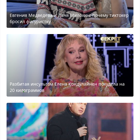
Евгения Медведева и Даня Милохин: почему тиктокер
бросил фигуристку
Разбитая инсультом Елена Кондулайнен похудела на
20 килограммов