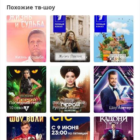
Похожие тв-шоу
Жизнь и судьба
Жизнь других
Жизнь своих
Последний герой
Последний герой.
10 сезон
Русский сезон
Шоу Аватар