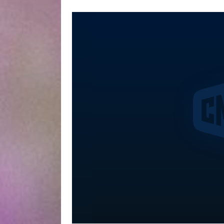
Вечер с Владимиром Соловьевым от 18.11.202
18.11.2025 сегодня смотреть, Вечер с Владим
Владимиром Соловьевым от 18.11.2025 эфир, 
Вечер с Владимиром Соловьевым от 18.11.20
18.11.2025 онлайн бесплатно, программа Вече
Владимиром Соловьевым от 18.11.2025 онлайн
18.11.2025, Вечер с Владимиром Соловьевым о
Владимиром Соловьевым от 18.11.2025, ток ш
программу Вечер с Владимиром Соловьевым о