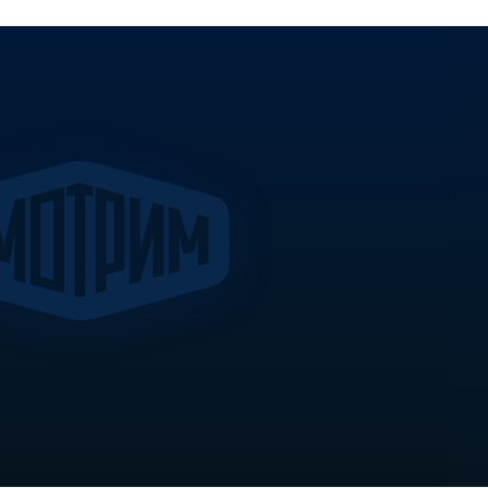
5 последний выпуск, Вечер с Владимиром Соловьевым от
иром Соловьевым от 18.11.2025 выпуск онлайн, Вечер с
Вечер с Владимиром Соловьевым от 18.11.2025 прямо сейчас,
25 телепередача, прямой эфир Вечер с Владимиром Соловьевым
р с Владимиром Соловьевым от 18.11.2025, смотреть Вечер с
, самое интересное в Вечер с Владимиром Соловьевым от
т 18.11.2025 смотреть сегодня, смотреть онлайн Вечер с
оу Вечер с Владимиром Соловьевым от 18.11.2025, смотреть
т 18.11.2025