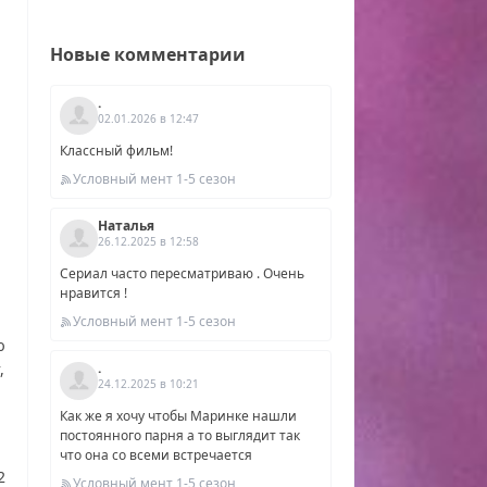
Новые комментарии
.
02.01.2026 в 12:47
Классный фильм!
Условный мент 1-5 сезон
Наталья
26.12.2025 в 12:58
Сериал часто пересматриваю . Очень
нравится !
Условный мент 1-5 сезон
ю
,
.
24.12.2025 в 10:21
Как же я хочу чтобы Маринке нашли
постоянного парня а то выглядит так
евым
что она со всеми встречается
2
Условный мент 1-5 сезон