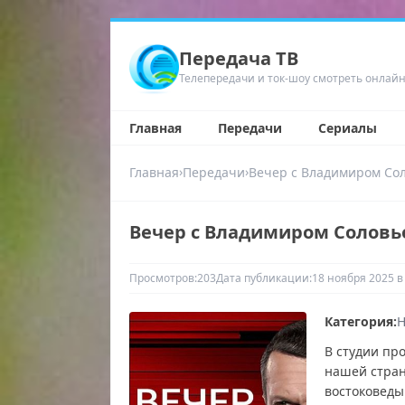
Передача ТВ
Телепередачи и ток-шоу смотреть онлай
Главная
Передачи
Сериалы
›
›
Главная
Передачи
Вечер с Владимиром Со
Вечер с Владимиром Соловье
Просмотров:
203
Дата публикации:
18 ноября 2025 в
Категория:
Н
В студии пр
нашей стран
востоковеды