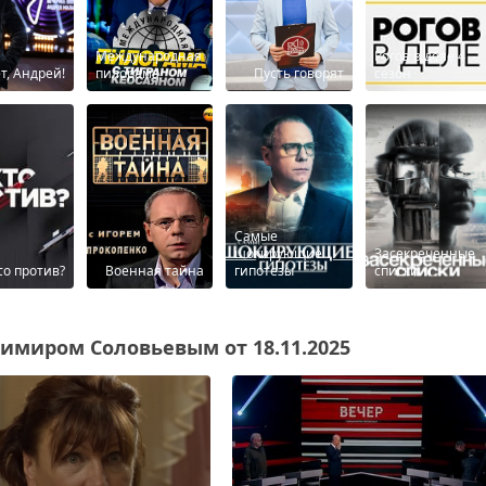
Международная
Рогов в деле 4
т, Андрей!
пилорама
Пусть говорят
сезон
Самые
шокирующие
Засекреченные
τо против?
Военная тайна
гипотезы
списки
димиром Соловьевым от 18.11.2025