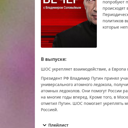
попробуют п
происходят в
Периодическ
политиков в
которые неп
В выпуске:
ШОС укрепляет взаимодействие, а Европа г
Президент РФ Владимир Путин принял учас
универсального атомного ледокола, получи
атомных ледоколов. Они помогут России р
на многие годы вперед. Кроме того, в Мос
отметил Путин. ШОС помогает укреплять ми
Россией.
Вечер с Владимиром Соловьевым от 18.11.20
от 18.11.2025 смотреть онлайн, Вечер с Влад
Плейлист