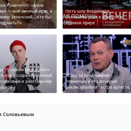
яна Кравченко: «Анна
ал — мой личный враг, а
Гость шоу Владимира
имир Зеленский… Кто бы
Соловьева упал в обморок в
подумать?!»
прямом эфире
да 11 сезона шоу «Голос»
 Зотов о ссорах Гагариной
Вслед за Владимиром
есняковым и расставании
Левкиным и его дочерью
вушкой
раком заболела сестра артиста
м Соловьевым