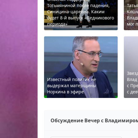
Тотьмяниной после падения,
Тать
Синицина-царевна. Каким
Кошм
будет 8-й выпуск «Ледникового
Влад
периода»
мог 
Звез
Известный политик не
Влад
выдержал матерщины
с Пр
Норкина в эфире
с де
Обсуждение Вечер с Владимиро