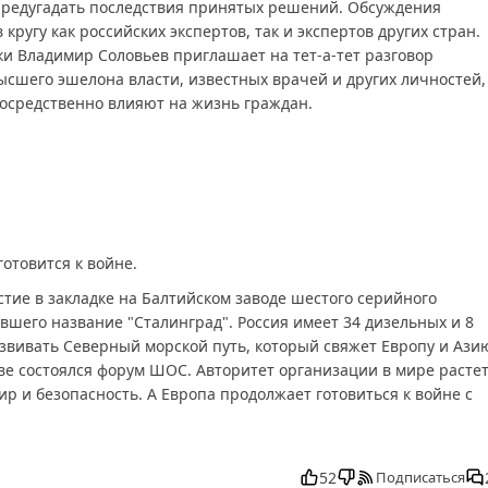
редугадать последствия принятых решений. Обсуждения
 кругу как российских экспертов, так и экспертов других стран.
и Владимир Соловьев приглашает на тет-а-тет разговор
ысшего эшелона власти, известных врачей и других личностей,
осредственно влияют на жизнь граждан.
отовится к войне.
тие в закладке на Балтийском заводе шестого серийного
вшего название "Сталинград". Россия имеет 34 дизельных и 8
азвивать Северный морской путь, который свяжет Европу и Ази
кве состоялся форум ШОС. Авторитет организации в мире растет
р и безопасность. А Европа продолжает готовиться к войне с
25 смотреть бесплатно в хорошем, Вечер с Владимиром Соловь
имиром Соловьевым от 18.11.2025 последний выпуск, смотреть
52
Подписаться