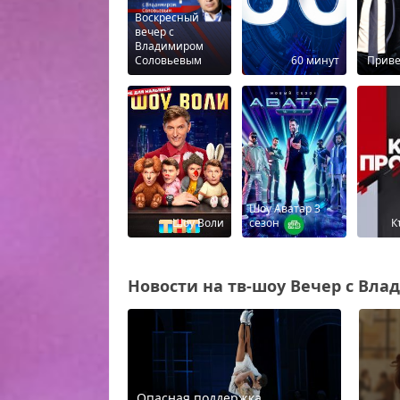
Воскресный
вечер с
Владимиром
Соловьевым
60 минут
Приве
Шоу Аватар 3
Шоу Воли
сезон
К
Новости на тв-шоу Вечер с Вла
Опасная поддержка