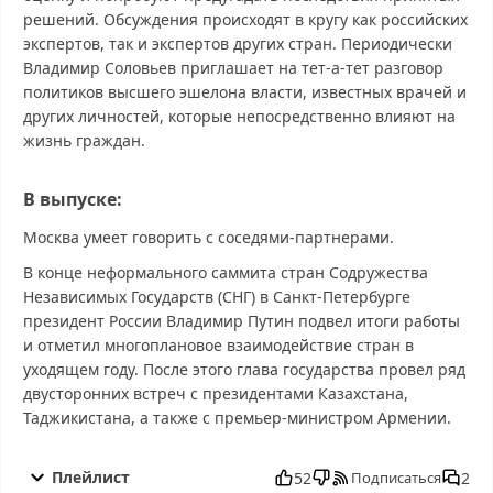
решений. Обсуждения происходят в кругу как российских
экспертов, так и экспертов других стран. Периодически
Владимир Соловьев приглашает на тет-а-тет разговор
политиков высшего эшелона власти, известных врачей и
других личностей, которые непосредственно влияют на
жизнь граждан.
В выпуске:
Москва умеет говорить с соседями-партнерами.
В конце неформального саммита стран Содружества
Независимых Государств (СНГ) в Санкт-Петербурге
президент России Владимир Путин подвел итоги работы
и отметил многоплановое взаимодействие стран в
уходящем году. После этого глава государства провел ряд
двусторонних встреч с президентами Казахстана,
Таджикистана, а также с премьер-министром Армении.
Вечер с Владимиром Соловьевым от 22.12.2025 смотреть
бесплатно в хорошем, Вечер с Владимиром Соловьевым от
Плейлист
52
2
Подписаться