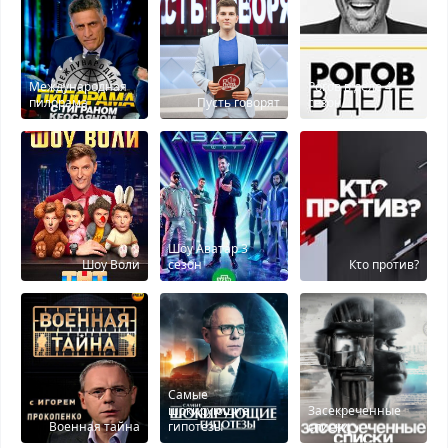
Международная
Рогов в деле 4
пилорама
Пусть говорят
сезон
Шоу Аватар 3
Шоу Воли
сезон
Кτо против?
Самые
шокирующие
Засекреченные
Военная тайна
гипотезы
списки