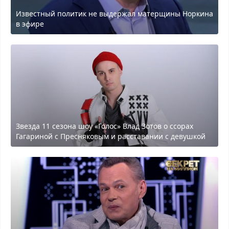
Известный политик не выдержал матерщины Норкина
в эфире
Звезда 11 сезона шоу «Голос» Влад Зотов о ссорах
Гагариной с Пресняковым и расставании с девушкой