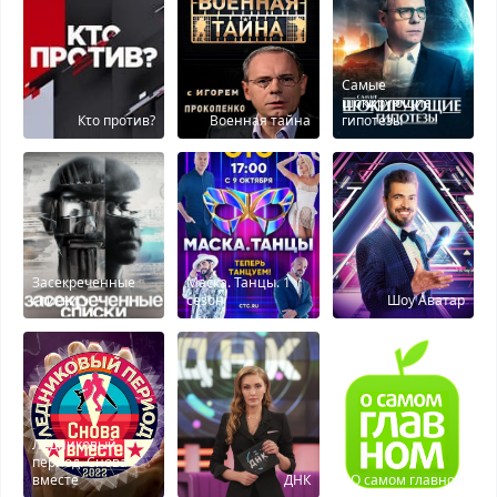
Самые
шокирующие
Кτо против?
Военная тайна
гипотезы
Засекреченные
Маска. Танцы. 1
списки
сезон
Шоу Аватар
Ледниковый
период. Снова
вместе
ДНК
О самом главном