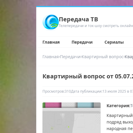
Передача ТВ
Телепередачи и ток-шоу смотреть онлай
Главная
Передачи
Сериалы
›
›
›
Главная
Передачи
Квартирный вопрос
Ква
Квартирный вопрос от 05.07.
Просмотров:
310
Дата публикации:
13 июля 2025 в 0
Категория:
Т
Квартирный 
подряд выхо
народная пе