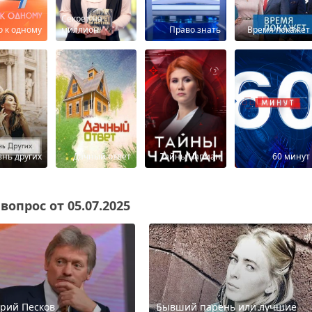
Секрет на
о к одному
миллион
Право знать
Время покажет
нь других
Дачный ответ
Тайны Чапман
60 минут
опрос от 05.07.2025
рий Песков
Бывший парень или лучшие