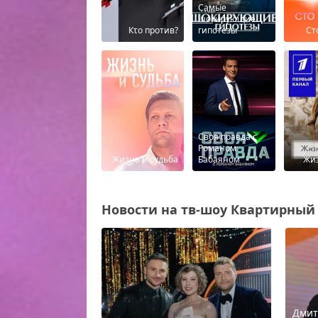
Самые
шокирующие
Кτо против?
гипотезы
Ст
Своя правда с
Романом
Жизнь и судьба
Бабаяном
Жиз
Новости на тв-шоу Квартирный в
Дмит