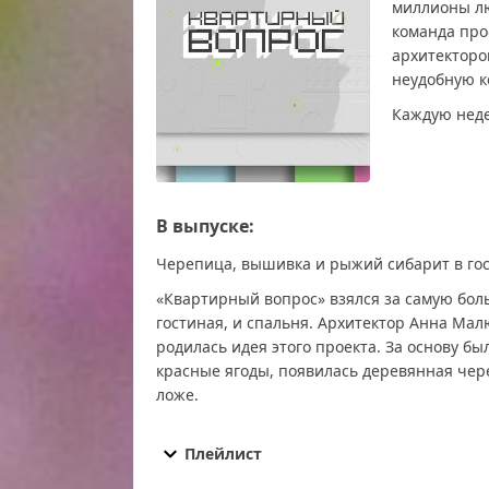
миллионы лю
команда про
архитекторо
неудобную к
Каждую неде
В выпуске:
Черепица, вышивка и рыжий сибарит в го
«Квартирный вопрос» взялся за самую бол
гостиная, и спальня. Архитектор Анна Малю
родилась идея этого проекта. За основу б
красные ягоды, появилась деревянная чер
ложе.
Квартирный вопрос от 05.07.2025 смотреть б
онлайн, Квартирный вопрос от 05.07.2025 пос
Плейлист
последний выпуск, Квартирный вопрос от 05.0