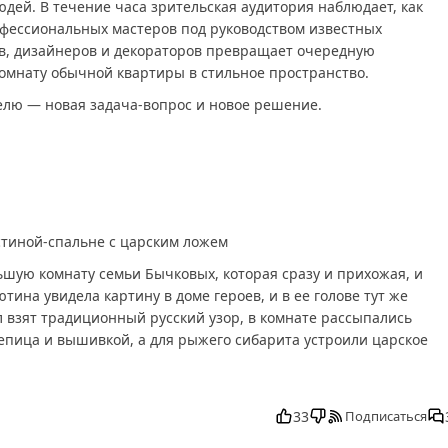
дей. В течение часа зрительская аудитория наблюдает, как
фессиональных мастеров под руководством известных
в, дизайнеров и декораторов превращает очередную
омнату обычной квартиры в стильное пространство.
лю — новая задача-вопрос и новое решение.
стиной-спальне с царским ложем
ьшую комнату семьи Бычковых, которая сразу и прихожая, и
тина увидела картину в доме героев, и в ее голове тут же
ыл взят традиционный русский узор, в комнате рассыпались
епица и вышивкой, а для рыжего сибарита устроили царское
есплатно в хорошем, Квартирный вопрос от 05.07.2025 смотреть
ледний выпуск, смотреть Квартирный вопрос от 05.07.2025
33
Подписаться
7.2025 сегодня смотреть, Квартирный вопрос от 05.07.2025 вып