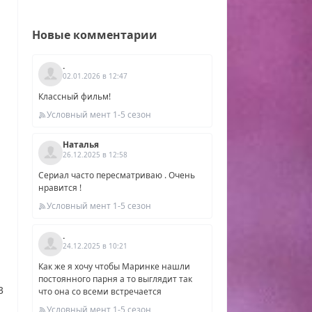
Новые комментарии
.
02.01.2026 в 12:47
Классный фильм!
Условный мент 1-5 сезон
Наталья
26.12.2025 в 12:58
Сериал часто пересматриваю . Очень
нравится !
Условный мент 1-5 сезон
.
24.12.2025 в 10:21
Как же я хочу чтобы Маринке нашли
постоянного парня а то выглядит так
3
что она со всеми встречается
уск
Условный мент 1-5 сезон