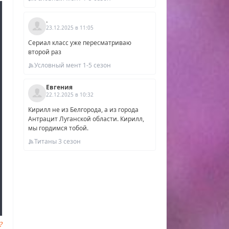
й
.
23.12.2025 в 11:05
ь
Сериал класс уже пересматриваю
второй раз
Условный мент 1-5 сезон
Евгения
22.12.2025 в 10:32
Кирилл не из Белгорода, а из города
Антрацит Луганской области. Кирилл,
мы гордимся тобой.
Титаны 3 сезон
?