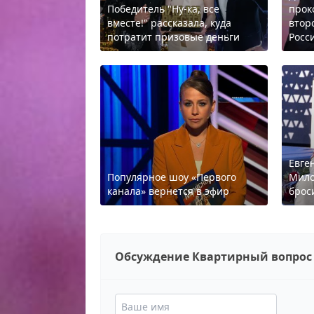
Победитель "Ну-ка, все
прок
вместе!" рассказала, куда
втор
потратит призовые деньги
Росс
Евге
Популярное шоу «Первого
Мило
канала» вернется в эфир
брос
Обсуждение Квартирный вопрос