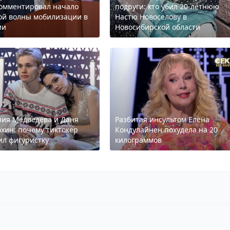
омментировал начало
подруги: кто убил 20-летнюю
ой волны мобилизации в
Настю Новоселову в
ии
Новосибирской области
ния Медведева и Даня
Разбитая инсультом Елена
хин: почему тиктокер
Кондулайнен похудела на 20
ил фигуристку
килограммов