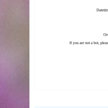
22 выпуск от 28.06.2025 телепередача, прямой
бесплатно, программа ПроСТО кухня 17 сезон 
от 28.06.2025 онлайн, самое интересное в Про
22 выпуск от 28.06.2025 смотреть сегодня, смо
шоу ПроСТО кухня 17 сезон 22 выпуск от 28.06
28.06.2025