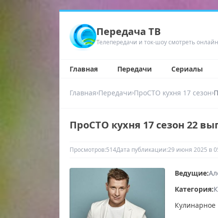
Передача ТВ
Телепередачи и ток-шоу смотреть онлай
Главная
Передачи
Сериалы
›
›
›
Главная
Передачи
ПроСТО кухня 17 сезон
П
ПроСТО кухня 17 сезон 22 вып
Просмотров:
514
Дата публикации:
29 июня 2025 в 0
Ведущие:
Ал
Категория:
К
Кулинарное 