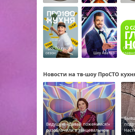
ПроСТО кухня 18
О сам
сезон
Шоу Аватар
главн
Новости на тв-шоу ПроСТО кухня 
Бывш
Ведущую «Давай поженимся!»
подр
разоблачили в танцевальном
Наст