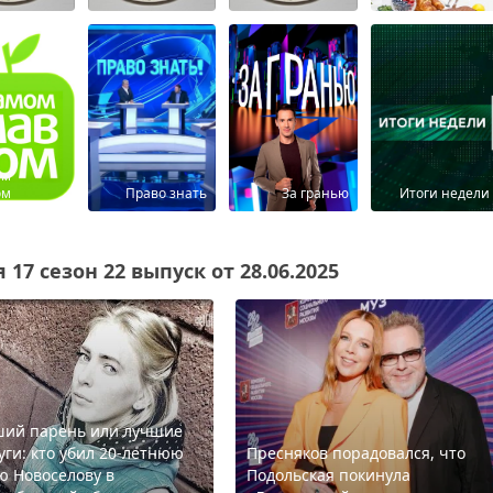
ом
ом
Право знать
За гранью
Итоги недели
17 сезон 22 выпуск от 28.06.2025
ий парень или лучшие
уги: кто убил 20-летнюю
Пресняков порадовался, что
ю Новоселову в
Подольская покинула