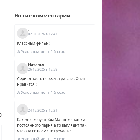
Новые комментарии
.
02.01.2026 в 12:47
Классный фильм!
Условный мент 1-5 сезон
Наталья
26.12.2025 в 12:58
Сериал часто пересматриваю . Очень
нравится !
Условный мент 1-5 сезон
.
уск
24.12.2025 в 10:21
0
Как же я хочу чтобы Маринке нашли
2025
постоянного парня а то выглядит так
что она со всеми встречается
он
Условный мент 1-5 сезон