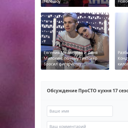
телешоу
Ново
Евгения Медведева и Даня
Разб
Милохин: почему тиктокер
Конд
бросил фигуристку
кило
Обсуждение ПроСТО кухня 17 сез