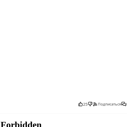
25 смотреть бесплатно в хорошем, ПроСТО кухня 17 сезон 22 вып
17 сезон 22 выпуск от 28.06.2025 последний выпуск, смотреть
25
Подписаться
5 последний выпуск, ПроСТО кухня 17 сезон 22 выпуск от 28.06.
ыпуск от 28.06.2025 выпуск онлайн, ПроСТО кухня 17 сезон 22
езон 22 выпуск от 28.06.2025 прямо сейчас, ПроСТО кухня 17 сез