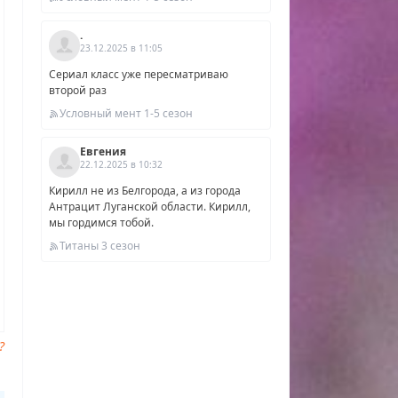
пуск
.
зон
23.12.2025 в 11:05
к
Сериал класс уже пересматриваю
второй раз
Условный мент 1-5 сезон
Евгения
22.12.2025 в 10:32
Кирилл не из Белгорода, а из города
Антрацит Луганской области. Кирилл,
мы гордимся тобой.
Титаны 3 сезон
?