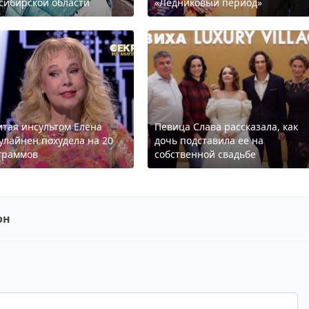
сибирской области
«Ледниковый период»
итая инсультом Елена
Певица Слава рассказала, как
улайнен похудела на 20
дочь подставила ее на
граммов
собственной свадьбе
он