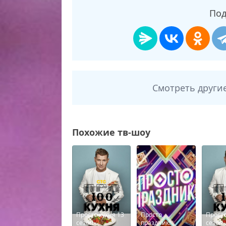
Под
Смотреть други
Похожие тв-шоу
Просто кухня 13
Просто
Просто
сезон
праздник!
сезон