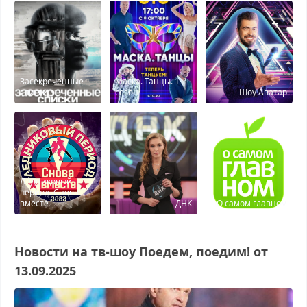
Засекреченные
Маска. Танцы. 1
списки
сезон
Шоу Аватар
Ледниковый
период. Снова
вместе
ДНК
О самом главном
Новости на тв-шоу Поедем, поедим! от
13.09.2025