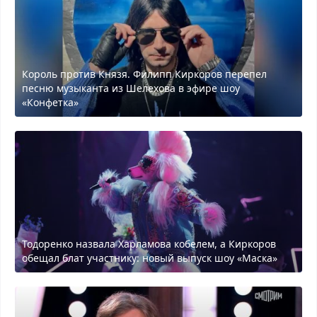
Король против Князя. Филипп Киркоров перепел
песню музыканта из Шелехова в эфире шоу
«Конфетка»
Тодоренко назвала Харламова кобелем, а Киркоров
обещал блат участнику: новый выпуск шоу «Маска»