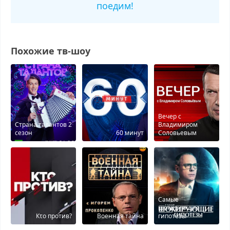
поедим!
Похожие тв-шоу
Вечер с
Страна талантов 2
Владимиром
сезон
60 минут
Соловьевым
Самые
шокирующие
Кτо против?
Военная тайна
гипотезы