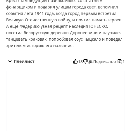
Брест! Там ведущий познакомился со штатным
фонарщиком и подарил улицам города свет, вспомнил
события лета 1941 года, когда город первым встретил
Великую Отечественную войну, и почтил память героев.
А еще Федерико узнал рецепт наследия ЮНЕСКО,
посетил белорусскую деревню Доропеевичи и научился
танцевать краковяк, попробовал соус Тыцкало и поведал
зрителям историю его названия.
Поедем, поедим! от 13.09.2025 смотреть бесплатно в хорошем,
Поедем, поедим! от 13.09.2025 смотреть онлайн, Поедем,
Плейлист
18
1
Подписаться
поедим! от 13.09.2025 последний выпуск, смотреть Поедем,
поедим! от 13.09.2025 последний выпуск, Поедем, поедим! от
13.09.2025 сегодня смотреть, Поедем, поедим! от 13.09.2025
выпуск онлайн, Поедем, поедим! от 13.09.2025 эфир, Поедем,
поедим! от 13.09.2025 прямо сейчас, Поедем, поедим! от
13.09.2025 телепередача, прямой эфир Поедем, поедим! от
13.09.2025 онлайн бесплатно, программа Поедем, поедим! от
13.09.2025, смотреть Поедем, поедим! от 13.09.2025 онлайн,
самое интересное в Поедем, поедим! от 13.09.2025, Поедем,
поедим! от 13.09.2025 смотреть сегодня, смотреть онлайн
Поедем, поедим! от 13.09.2025, ток шоу Поедем, поедим! от