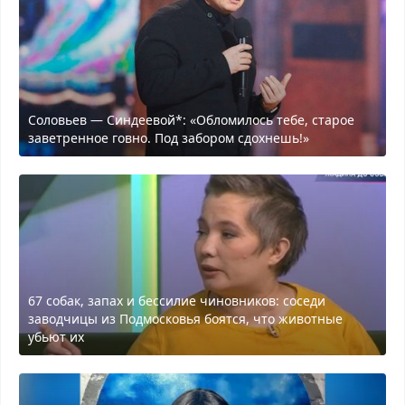
Соловьев — Синдеевой*: «Обломилось тебе, старое
заветренное говно. Под забором сдохнешь!»
67 собак, запах и бессилие чиновников: соседи
заводчицы из Подмосковья боятся, что животные
убьют их