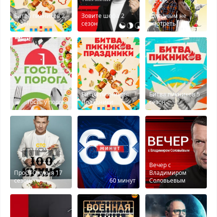
Битва пикников 2
Зовите шефа 2
Голодным не
сезон
сезон
смотреть
Битва пикников.
Битва пикников 5
Гость у порога
Праздники
сезон
Вечер с
ПроСТО кухня 17
Владимиром
сезон
60 минут
Соловьевым