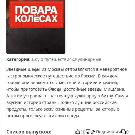
Категория:
Шоу о путешествиях
Кулинарные
Звездные шефы из Москвы отправляются в невероятное
гастрономическое путешествие по России. В каждом
городе они знакомятся с местной историей и кухней,
чтобы приготовить блюда, достойные звезды Мишлена.
А затем устраивают настоящую кулинарную битву. Самая
вкусная история страны. Только лучшие российские
продукты, только эксклюзивные рецепты, за которые
потом проголосуют жители города.
Повара на колесах смотреть бесплатно в хорошем,
Список выпусков:
Повара на колесах смотреть онлайн, Повара на колесах
10
0
Подписаться