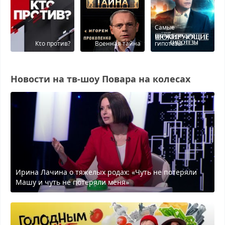
Самые
шокирующие
Кτо против?
Военная тайна
гипотезы
Новости на тв-шоу Повара на колесах
Ирина Лачина о тяжелых родах: «Чуть не потеряли
Машу и чуть не потеряли меня»