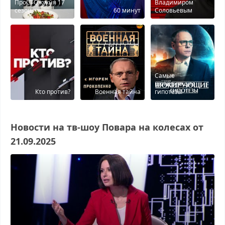
ПроСТО кухня 17
Владимиром
сезон
60 минут
Соловьевым
Самые
шокирующие
Кτо против?
Военная тайна
гипотезы
Новости на тв-шоу Повара на колесах от
21.09.2025