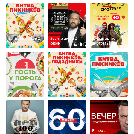
Битва пикников 2
Зовите шефа 2
Голодным не
сезон
сезон
смотреть
Битва пикников.
Битва пикников 5
Гость у порога
Праздники
сезон
Вечер с